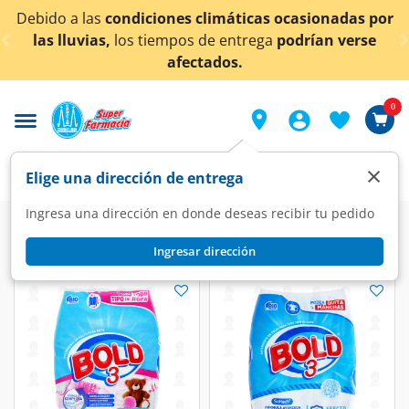
< div class="carousel-inner">
Debido a las
condiciones climáticas ocasionadas por
las lluvias,
los tiempos de entrega
podrían verse
afectados.
0
×
Elige una dirección de entrega
Ingresa una dirección en donde deseas recibir tu pedido
Ingresar dirección
Bold
(4 productos)