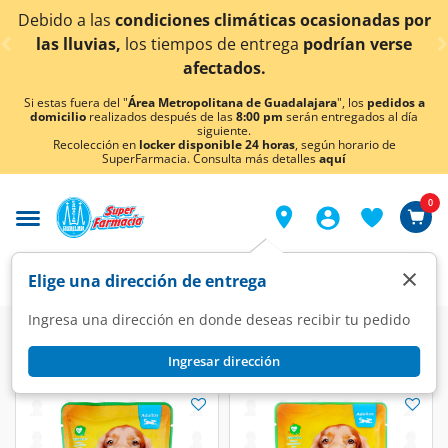
< div class="carousel-inner">
Debido a las
condiciones climáticas ocasionadas por
las lluvias,
los tiempos de entrega
podrían verse
afectados.
Si estas fuera del "
Área Metropolitana de Guadalajara
", los
pedidos a
domicilio
realizados después de las
8:00 pm
serán entregados al día
siguiente.
Recolección en
locker disponible 24 horas
, según horario de
SuperFarmacia. Consulta más detalles
aquí
0
×
Elige una dirección de entrega
Ingresa una dirección en donde deseas recibir tu pedido
Ingresar dirección
Alimento Forty Dog
(2 productos)