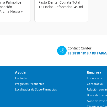
rra Palmolive
Pasta Dental Colgate Total
ensación
12 Encías Reforzadas, 45 ml.
Arcilla Negra y
calipto, 120 gr.
Contact Center:
33 3818 1818
/
83 FARM
Ayuda
Empresa
Contacto
Conócenos
Preguntas Frecuentes
Corporativo
Localizador de SuperFarmacias
Relación con In
Bolsa de Traba
Aviso de Priva
Términos y Co