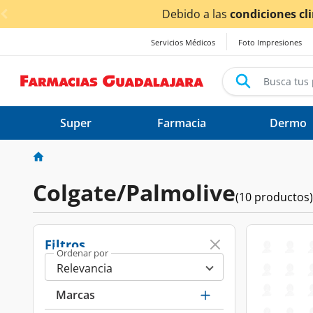
< div class="carousel-inner">
Servicios Médicos
Foto Impresiones
Super
Farmacia
Dermo
Colgate/Palmolive
(10 productos)
Filtros
Ordenar por
Marcas