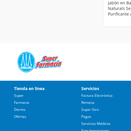
Jabón en Ba
Naturals S
Purificante 
Aceite de Eu
Tienda en línea
Servicios
Super
Factura Electrónica
Farmacia
Remesa
Dermo
Super Giro
Ofertas
Pagos
Servicios Médicos
Foto Impresiones