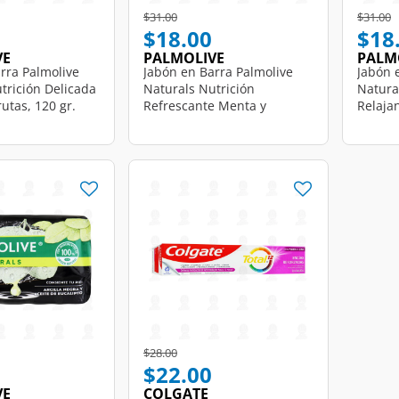
d from
Price reduced from
to
Price r
t
$31.00
$31.00
$18.00
$18
VE
PALMOLIVE
PALM
rra Palmolive
Jabón en Barra Palmolive
Jabón 
trición Delicada
Naturals Nutrición
Natura
utas, 120 gr.
Refrescante Menta y
Relaja
Eucalipto, 120 gr.
120 gr.
d from
Price reduced from
to
$28.00
$22.00
VE
COLGATE