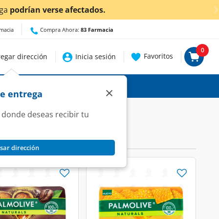
ra conocer detalles.
rmacia
Compra Ahora:
83 Farmacia
0
Favoritos
egar dirección
Inicia sesión
×
de entrega
 donde deseas recibir tu
sar dirección