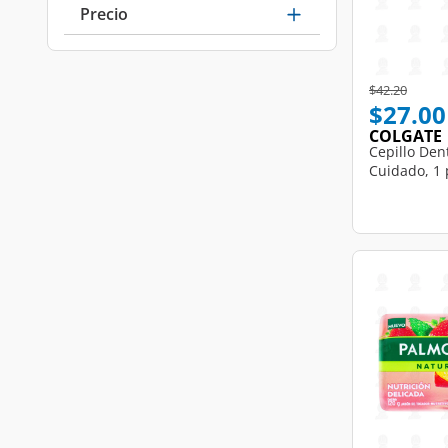
Precio
Price reduce
to
$42.20
$27.00
COLGATE
Cepillo Den
Cuidado, 1 