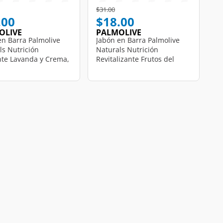
educed from
o
Price reduced from
to
$31.00
.00
$18.00
OLIVE
PALMOLIVE
en Barra Palmolive
Jabón en Barra Palmolive
ls Nutrición
Naturals Nutrición
nte Lavanda y Crema,
Revitalizante Frutos del
Bosque y Agua de Coco, 120
gr.