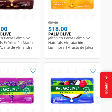
educed from
o
Price reduced from
to
$31.00
.00
$18.00
OLIVE
PALMOLIVE
en Barra Palmolive
Jabón en Barra Palmolive
s Exfoliación Diaria
Naturals Hidratación
 Aceite de Almendra,
Luminosa Extracto de Jalea
Real y Yoghurt, 120 gr.
Boletín