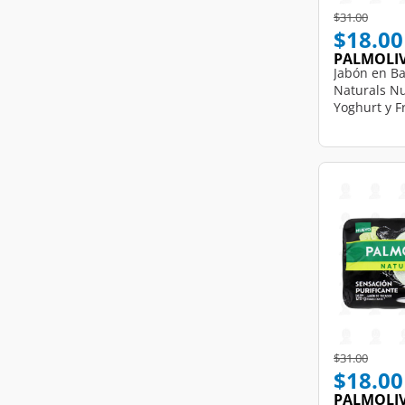
Price reduce
to
$31.00
$18.00
PALMOLI
Jabón en Ba
Naturals Nu
Yoghurt y Fr
Price reduce
to
$31.00
$18.00
PALMOLI