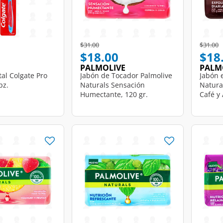
d from
Price reduced from
to
Price r
t
$31.00
$31.00
$18.00
$18
PALMOLIVE
PALM
tal Colgate Pro
Jabón de Tocador Palmolive
Jabón 
pz.
Naturals Sensación
Natural
Humectante, 120 gr.
Café y
120 gr.