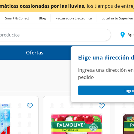
¡Ahora también en Aguascalientes!
Da
clic aquí
pa
Smart & Collect
Blog
Facturación Electrónica
Localiza tu SuperFa
Agr
Ofertas
Ayuda
Elige una dirección 
Ingresa una dirección en
pedido
Ingre