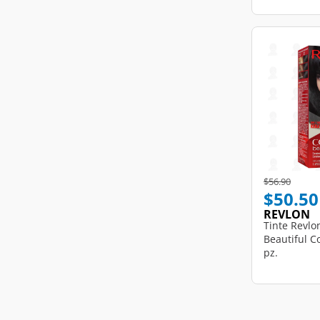
Price reduce
to
$56.90
$50.50
REVLON
Tinte Revlo
Beautiful Co
pz.