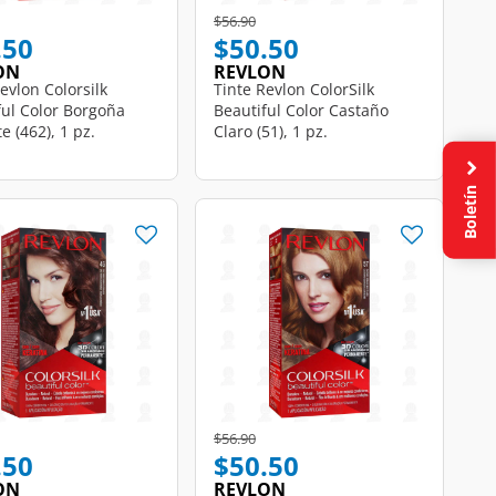
educed from
o
Price reduced from
to
$56.90
.50
$50.50
ON
REVLON
evlon Colorsilk
Tinte Revlon ColorSilk
ful Color Borgoña
Beautiful Color Castaño
e (462), 1 pz.
Claro (51), 1 pz.
Boletín
educed from
o
Price reduced from
to
$56.90
.50
$50.50
ON
REVLON