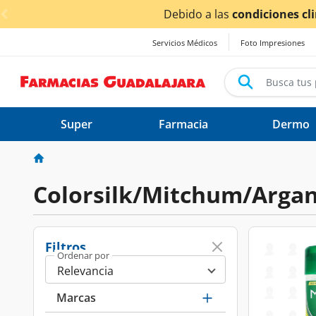
< div class="carousel-inner">
 climáticas ocasionadas por las lluvias,
los tiempos de e
Servicios Médicos
Foto Impresiones
Super
Farmacia
Dermo
Colorsilk/Mitchum/Argan
Filtros
Ordenar por
Marcas