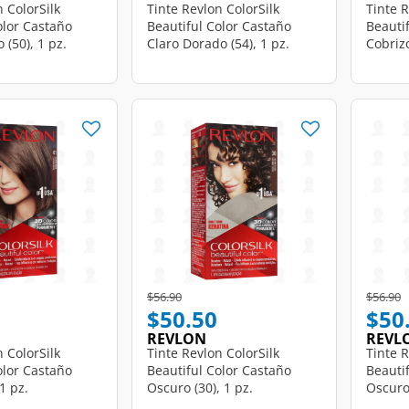
n ColorSilk
Tinte Revlon ColorSilk
Tinte R
olor Castaño
Beautiful Color Castaño
Beauti
 (50), 1 pz.
Claro Dorado (54), 1 pz.
Cobrizo
d from
Price reduced from
to
Price r
t
$56.90
$56.90
$50.50
$50
REVLON
REVL
n ColorSilk
Tinte Revlon ColorSilk
Tinte R
olor Castaño
Beautiful Color Castaño
Beauti
1 pz.
Oscuro (30), 1 pz.
Oscuro