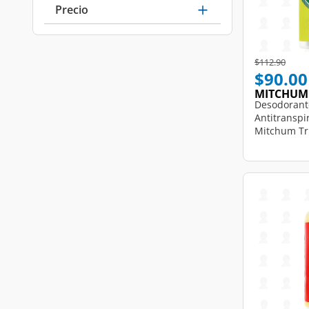
Precio
Price reduce
to
$112.90
$90.00
MITCHUM
Desodorant
Antitransp
Mitchum Tr
Defense Mo
Gel, 96 gr.