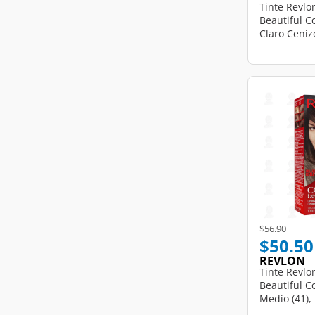
Tinte Revlo
Beautiful C
Claro Cenizo
Price reduce
to
$56.90
$50.50
REVLON
Tinte Revlo
Beautiful C
Medio (41), 