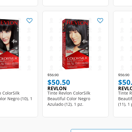
d from
Price reduced from
to
Price r
t
$56.90
$56.90
$50.50
$50
REVLON
REVL
n ColorSilk
Tinte Revlon ColorSilk
Tinte R
lor Negro (10), 1
Beautiful Color Negro
Beauti
Azulado (12), 1 pz.
(11), 1 