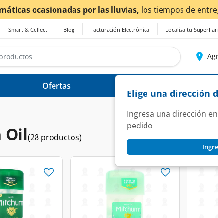
ntrega
podrían verse afectados.
Smart & Collect
Blog
Facturación Electrónica
Localiza tu SuperFa
Agr
Ofertas
Ayuda
Elige una dirección 
Ingresa una dirección en
pedido
 Oil
(28 productos)
Ingre