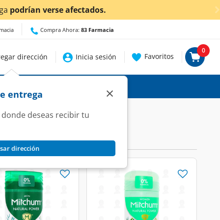
¡A
rmacia
Compra Ahora:
83 Farmacia
0
Favoritos
egar dirección
Inicia sesión
×
de entrega
 donde deseas recibir tu
sar dirección