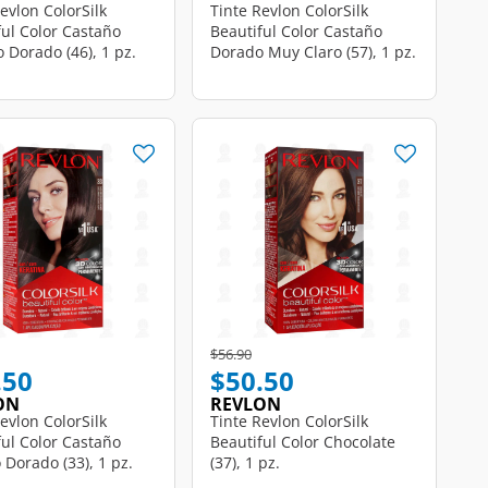
evlon ColorSilk
Tinte Revlon ColorSilk
ful Color Castaño
Beautiful Color Castaño
 Dorado (46), 1 pz.
Dorado Muy Claro (57), 1 pz.
educed from
o
Price reduced from
to
$56.90
.50
$50.50
ON
REVLON
evlon ColorSilk
Tinte Revlon ColorSilk
ful Color Castaño
Beautiful Color Chocolate
 Dorado (33), 1 pz.
(37), 1 pz.