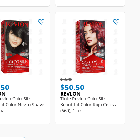
educed from
o
Price reduced from
to
$56.90
.50
$50.50
ON
REVLON
evlon ColorSilk
Tinte Revlon ColorSilk
ful Color Negro Suave
Beautiful Color Rojo Cereza
pz.
(660), 1 pz.