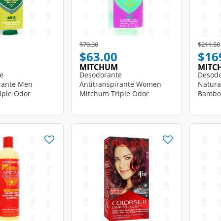
d from
Price reduced from
to
Price r
$79.30
$211.50
$63.00
$16
MITCHUM
MITC
e
Desodorante
Desod
irante Men
Antitranspirante Women
Natura
iple Odor
Mitchum Triple Odor
Bamboo
untain Air en
Defense Shower Fresh en
76 gr.
Gel, 63 gr.