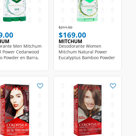
educed from
to
Price reduced from
to
$211.50
9.00
$169.00
HUM
MITCHUM
orante Men Mitchum
Desodorante Women
l Power Cedarwood
Mitchum Natural Power
 Powder en Barra,
Eucalyptus Bamboo Powder
en Barra, 76 gr.