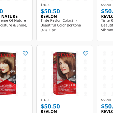
d from
Price reduced from
to
Price r
t
$56.90
$56.90
0
$50.50
$50
F NATURE
REVLON
REVL
reme Of Nature
Tinte Revlon ColorSilk
Tinte R
oisture & Shine,
Beautiful Color Borgoña
Beauti
(48), 1 pz.
Vibrant
d from
Price reduced from
to
Price r
t
$56.90
$56.90
$50.50
$50
REVLON
REVL