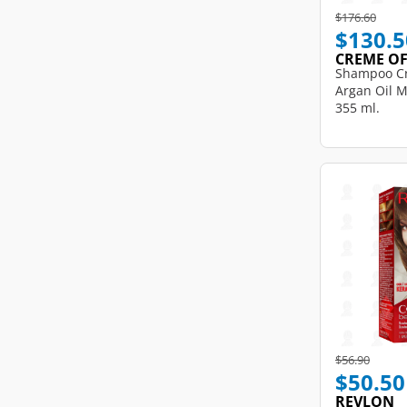
Price reduce
to
$176.60
$130.5
CREME O
Shampoo C
Argan Oil M
355 ml.
Price reduce
to
$56.90
$50.50
REVLON