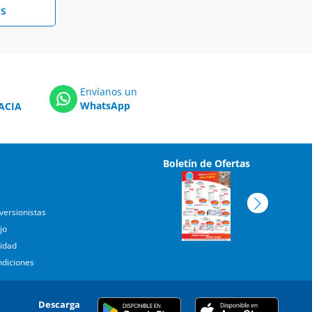
s
Envíanos un
WhatsApp
ACIA
Boletín de Ofertas
versionistas
jo
cidad
ndiciones
Descarga