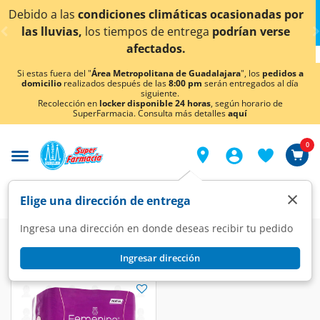
< div class="carousel-inner">
 las
condiciones climáticas ocasionadas por
¡Ahora 
vias,
los tiempos de entrega
podrían verse
afectados.
Si estas fuera del "
Área Metropolitana de Guadalajara
", los
pedidos a
domicilio
realizados después de las
8:00 pm
serán entregados al día
siguiente.
Recolección en
locker disponible 24 horas
, según horario de
SuperFarmacia. Consulta más detalles
aquí
0
×
Elige una dirección de entrega
Ingresa una dirección en donde deseas recibir tu pedido
Ingresar dirección
Depend Femenine
(1 productos)