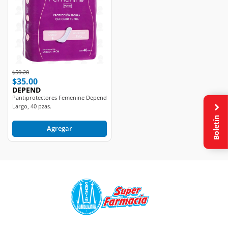
Price reduced from
to
$50.20
$35.00
DEPEND
Pantiprotectores Femenine Depend
Largo, 40 pzas.
Boletín
Agregar