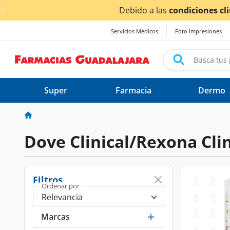
< div class="carousel-inner">
Debido a las
condiciones cl
Servicios Médicos
Foto Impresiones
Super
Farmacia
Dermo
Dove Clinical/Rexona Clin
Filtros
Ordenar por
Marcas