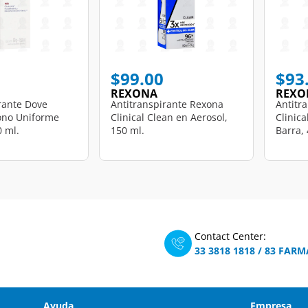
$99.00
$93
REXONA
REXO
rante Dove
Antitranspirante Rexona
Antitr
Tono Uniforme
Clinical Clean en Aerosol,
Clinica
0 ml.
150 ml.
Barra, 
Contact Center:
33 3818 1818
/
83 FARM
Ayuda
Empresa