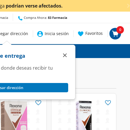
ga
podrían verse afectados.
rmacia
Compra Ahora:
83 Farmacia
0
Favoritos
egar dirección
Inicia sesión
×
de entrega
 donde deseas recibir tu
sar dirección