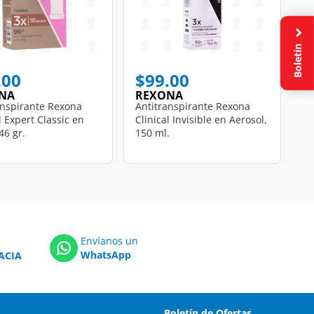
Boletín
.00
$99.00
NA
REXONA
anspirante Rexona
Antitranspirante Rexona
l Expert Classic en
Clinical Invisible en Aerosol,
46 gr.
150 ml.
Envíanos un
WhatsApp
ACIA
Boletín de Ofertas