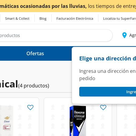
imáticas ocasionadas por las lluvias,
los tiempos de entre
Smart & Collect
Blog
Facturación Electrónica
Localiza tu SuperFa
Agr
Ofertas
Ayuda
Elige una dirección 
Ingresa una dirección en
pedido
ical
(4 productos)
Ingre