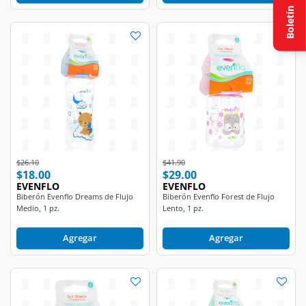
Boletín
Price reduced from
to
Price reduced from
to
$26.10
$41.90
$18.00
$29.00
EVENFLO
EVENFLO
Biberón Evenflo Dreams de Flujo
Biberón Evenflo Forest de Flujo
Medio, 1 pz.
Lento, 1 pz.
Agregar
Agregar