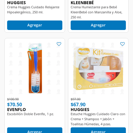
Hipoalergénico, 250 ml.
KleenBebé con Manzanilla y Aloe,
250 ml.
Agregar
Agregar
Price reduced from
to
Price reduced from
to
$100.90
$97.00
$70.50
$67.90
EVENFLO
HUGGIES
Escobillón Doble Evenflo, 1 pz.
Estuche Huggies Cuidado Claro con
Crema + Shampoo + Jabón +
Toallitas Húmedas, 4 pzas.
Agregar
Agregar