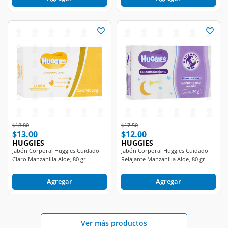
Price reduced from
to
Price reduced from
to
$18.80
$17.50
$13.00
$12.00
HUGGIES
HUGGIES
Jabón Corporal Huggies Cuidado
Jabón Corporal Huggies Cuidado
Claro Manzanilla Aloe, 80 gr.
Relajante Manzanilla Aloe, 80 gr.
Agregar
Agregar
Ver más productos