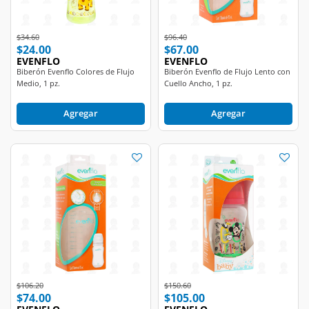
Price reduced from
to
Price reduced from
to
$34.60
$96.40
$24.00
$67.00
EVENFLO
EVENFLO
Biberón Evenflo Colores de Flujo
Biberón Evenflo de Flujo Lento con
Medio, 1 pz.
Cuello Ancho, 1 pz.
Agregar
Agregar
Price reduced from
to
Price reduced from
to
$106.20
$150.60
$74.00
$105.00
EVENFLO
EVENFLO
Biberón Evenflo de Flujo Medio con
Biberón Evenflo Disney Baby de