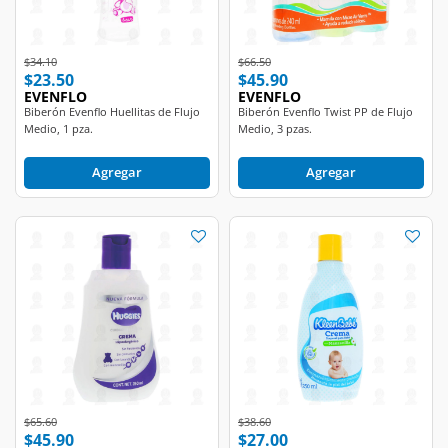
Price reduced from
to
Price reduced from
to
$34.10
$66.50
$23.50
$45.90
EVENFLO
EVENFLO
Biberón Evenflo Huellitas de Flujo
Biberón Evenflo Twist PP de Flujo
Medio, 1 pza.
Medio, 3 pzas.
Agregar
Agregar
Price reduced from
to
Price reduced from
to
$65.60
$38.60
$45.90
$27.00
HUGGIES
KLEENBEBÉ
Crema Huggies Cuidado Relajante
Crema Humectante para Bebé