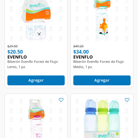
Price reduced from
to
Price reduced from
to
$29.50
$49.20
$20.50
$34.00
EVENFLO
EVENFLO
Biberón Evenflo Forest de Flujo
Biberón Evenflo Forest de Flujo
Lento, 1 pz.
Medio, 1 pz.
Agregar
Agregar