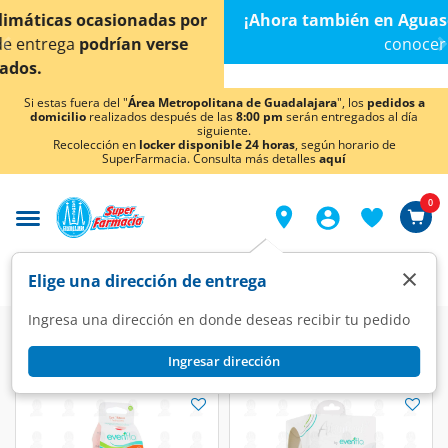
< div class="carousel-inner">
¡Ahora también en Aguascalientes!
Da
clic aquí
para
conocer detalles.
Si estas fuera del "
Área Metropolitana de Guadalajara
", los
pedidos a
domicilio
realizados después de las
8:00 pm
serán entregados al día
siguiente.
Recolección en
locker disponible 24 horas
, según horario de
SuperFarmacia. Consulta más detalles
aquí
0
×
Elige una dirección de entrega
Ingresa una dirección en donde deseas recibir tu pedido
Ingresar dirección
Evenflo/Huggies/KleenBebé
(37 productos)