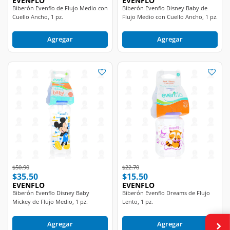
Cuello Ancho, 1 pz.
Flujo Medio con Cuello Ancho, 1 pz.
Agregar
Agregar
Price reduced from
to
Price reduced from
to
$50.90
$22.70
$35.50
$15.50
EVENFLO
EVENFLO
Biberón Evenflo Disney Baby
Biberón Evenflo Dreams de Flujo
Mickey de Flujo Medio, 1 pz.
Lento, 1 pz.
Agregar
Agregar