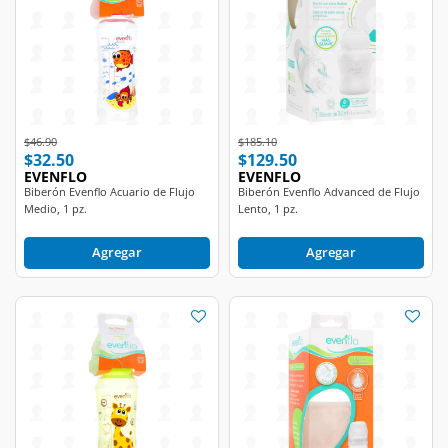
Price reduced from
to
Price reduced from
to
$46.90
$185.10
$32.50
$129.50
EVENFLO
EVENFLO
Biberón Evenflo Acuario de Flujo
Biberón Evenflo Advanced de Flujo
Medio, 1 pz.
Lento, 1 pz.
Agregar
Agregar