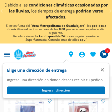
< div class="carousel-inner">
Debido a las
condiciones climáticas ocasionadas por
las lluvias,
los tiempos de entrega
podrían verse
afectados.
Si estas fuera del "
Área Metropolitana de Guadalajara
", los
pedidos a
domicilio
realizados después de las
8:00 pm
serán entregados al día
siguiente.
Recolección en
locker disponible 24 horas
, según horario de
SuperFarmacia. Consulta más detalles
aquí
0
×
Elige una dirección de entrega
Ingresa una dirección en donde deseas recibir tu pedido
Ingresar dirección
Figuras de Acrílico
(3 productos)