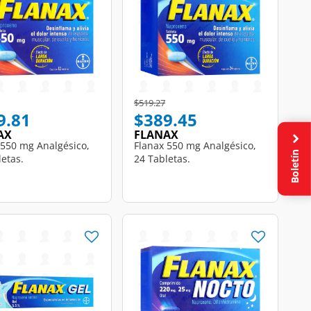
educed from
to
Price reduced from
to
$519.27
9.81
$389.45
AX
FLANAX
 550 mg Analgésico,
Flanax 550 mg Analgésico,
Boletín
letas.
24 Tabletas.