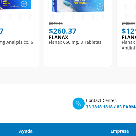
d from
Price reduced from
to
Price r
$347.16
$180.37
7
$260.37
$12
FLANAX
FLAN
mg Analgésico, 6
Flanax 660 mg, 8 Tabletas.
Flanax
Antiinf
Contact Center:
33 3818 1818
/
83 FARM
Ayuda
Empresa