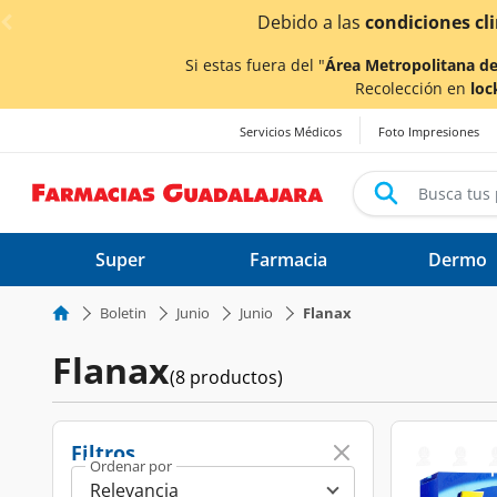
< div class="carousel-inner">
Debido a las
condiciones cl
Si estas fuera del "
Área Metropolitana de
Recolección en
loc
Servicios Médicos
Foto Impresiones
Super
Farmacia
Dermo
Boletin
Junio
Junio
Flanax
Flanax
(8 productos)
Filtros
Ordenar por