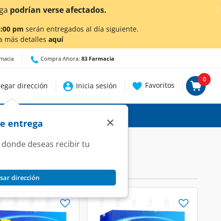
ga
podrían verse afectados.
8:00 pm
serán entregados al día siguiente.
a más detalles
aquí
rmacia
Compra Ahora:
83 Farmacia
0
Favoritos
egar dirección
Inicia sesión
×
de entrega
 donde deseas recibir tu
sar dirección