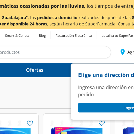
imáticas ocasionadas por las lluvias,
los tiempos de entre
 Guadalajara
", los
pedidos a domicilio
realizados después de las
ker disponible 24 horas
, según horario de SuperFarmacia. Consult
Smart & Collect
Blog
Facturación Electrónica
Localiza tu SuperFa
Agr
Ofertas
Ayuda
Elige una dirección 
Ingresa una dirección en
pedido
Ingre