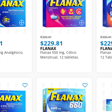
d from
Price reduced from
to
Price r
$306.41
$306.41
1
$229.81
$22
FLANAX
FLAN
g Analgésico,
Flanax 550 mg, Cólico
Flanax
.
Menstrual, 12 tabletas.
12 Tab