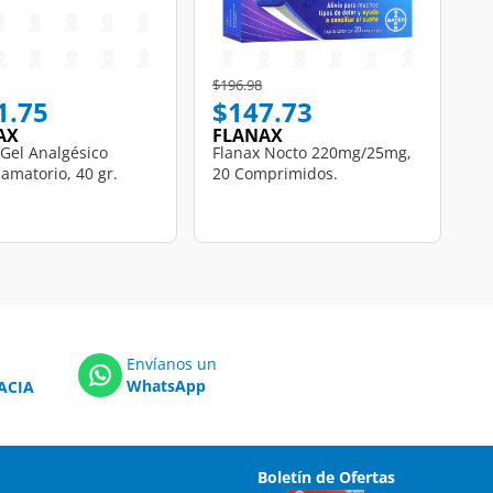
educed from
to
Price reduced from
to
$196.98
1.75
$147.73
AX
FLANAX
 Gel Analgésico
Flanax Nocto 220mg/25mg,
lamatorio, 40 gr.
20 Comprimidos.
Envíanos un
WhatsApp
ACIA
Boletín de Ofertas