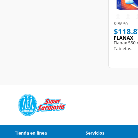
Price reduce
to
$158.50
$118.8
FLANAX
Flanax 550 
Tabletas.
Tienda en línea
Servicios