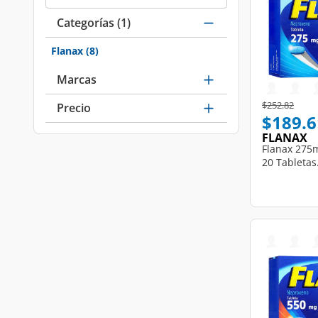
Categorías
(1)
Flanax
(8)
selected Currently Refined by Categorías: Flanax
Marcas
Price reduce
to
$252.82
Precio
$189.6
FLANAX
Flanax 275m
20 Tabletas