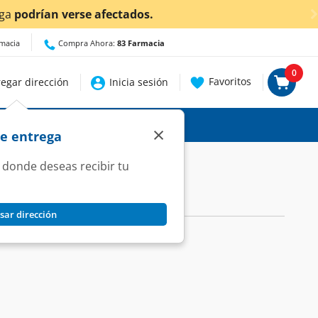
ga
podrían verse afectados.
rmacia
Compra Ahora:
83 Farmacia
0
Favoritos
egar dirección
Inicia sesión
×
de entrega
 donde deseas recibir tu
sar dirección