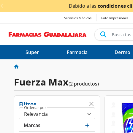
< div class="carousel-inner">
Debido a las
condiciones cl
Servicios Médicos
Foto Impresiones
Super
Farmacia
Dermo
Fuerza Max
(2 productos)
Filtros
Ordenar por
Marcas