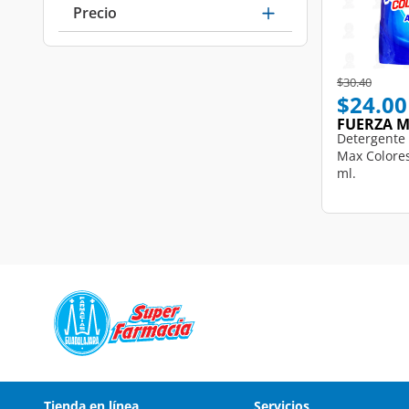
Precio
Price reduce
to
$30.40
$24.00
FUERZA 
Detergente 
Max Colores
ml.
Tienda en línea
Servicios