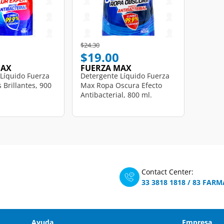
d from
Price reduced from
to
$24.30
$19.00
MAX
FUERZA MAX
Líquido Fuerza
Detergente Líquido Fuerza
 Brillantes, 900
Max Ropa Oscura Efecto
Antibacterial, 800 ml.
Contact Center:
33 3818 1818
/
83 FARM
Ayuda
Empresa