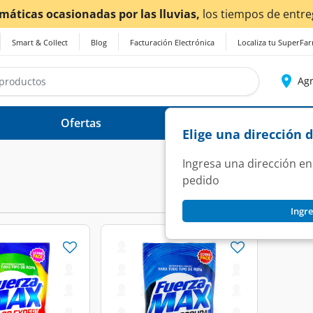
imáticas ocasionadas por las lluvias,
los tiempos de entre
Smart & Collect
Blog
Facturación Electrónica
Localiza tu SuperFa
Agr
Ofertas
Ayuda
Elige una dirección 
Ingresa una dirección en
pedido
Ingre