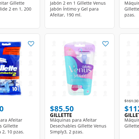
itar Gillette
Jabón 2 en 1 Gillette Venus
Máquin
lide 2 en 1, 200
Jabón Íntimo y Gel para
Gillett
Afeitar, 190 ml.
pzas.
Price r
$161.30
0
$85.50
$11
GILLETTE
GILLE
ara Afeitar
Máquinas para Afeitar
Máquin
 Gillette
Desechables Gillette Venus
Gillett
 2, 10 pzas.
Simply3, 2 pzas.