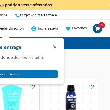
lic aquí
para conocer detalles.
rmacia
Compra Ahora:
83 Farmacia
0
Favoritos
egar dirección
Inicia sesión
×
de entrega
 donde deseas recibir tu
sar dirección