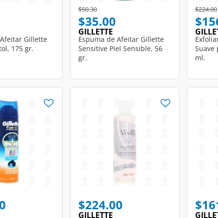
d from
Price reduced from
to
Price r
$50.30
$224.00
$35.00
$15
GILLETTE
GILLE
feitar Gillette
Espuma de Afeitar Gillette
Exfoli
l, 175 gr.
Sensitive Piel Sensible, 56
Suave 
gr.
ml.
d from
0
$224.00
$16
GILLETTE
GILLE