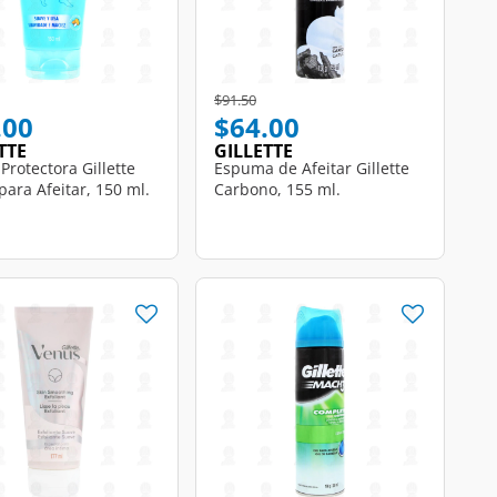
educed from
to
Price reduced from
to
$91.50
.00
$64.00
TTE
GILLETTE
Protectora Gillette
Espuma de Afeitar Gillette
para Afeitar, 150 ml.
Carbono, 155 ml.