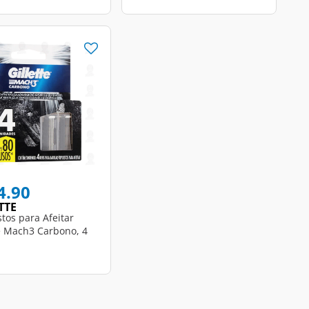
educed from
to
4.90
TTE
tos para Afeitar
te Mach3 Carbono, 4