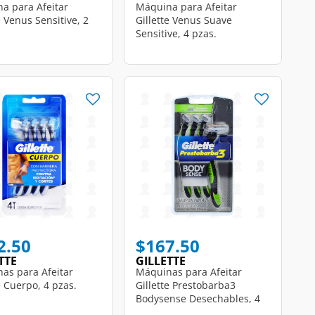
a para Afeitar
Máquina para Afeitar
e Venus Sensitive, 2
Gillette Venus Suave
Sensitive, 4 pzas.
educed from
to
2.50
$167.50
TTE
GILLETTE
as para Afeitar
Máquinas para Afeitar
e Cuerpo, 4 pzas.
Gillette Prestobarba3
Bodysense Desechables, 4
pzas.