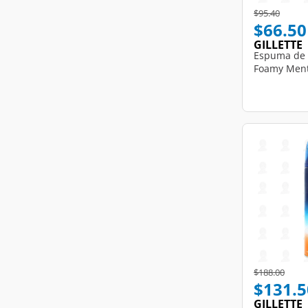
Price reduce
to
$95.40
$66.50
GILLETTE
Espuma de A
Foamy Mento
Price reduce
to
$188.00
$131.5
GILLETTE