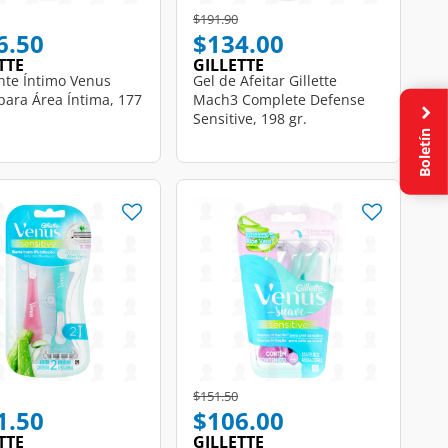
educed from
to
Price reduced from
to
$191.90
6.50
$134.00
TTE
GILLETTE
ante Íntimo Venus
Gel de Afeitar Gillette
para Área Íntima, 177
Mach3 Complete Defense
Sensitive, 198 gr.
Boletín
Price reduced from
to
$151.50
1.50
$106.00
TTE
GILLETTE