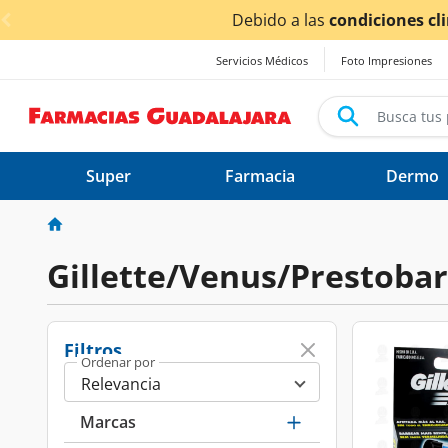
< div class="carousel-inner">
Servicios Médicos
Foto Impresiones
Super
Farmacia
Dermo
Gillette/Venus/Prestoba
Filtros
Ordenar por
Marcas