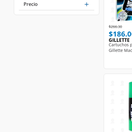
Precio
Price reduce
to
$266.30
$186.0
GILLETTE
Cartuchos p
Gillette Ma