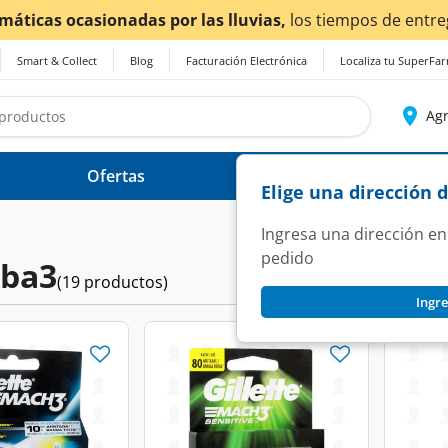
¡Ahora también en Aguascalientes!
Da
c
Smart & Collect
Blog
Facturación Electrónica
Localiza tu SuperFa
Agr
Ofertas
Ayuda
Elige una dirección 
Ingresa una dirección en
pedido
rba3
(19 productos)
Ingre