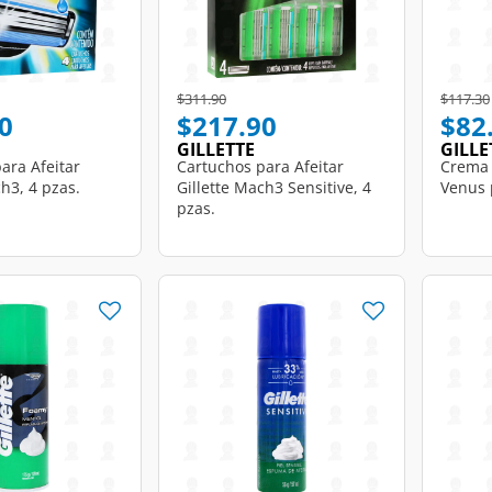
d from
Price reduced from
to
Price r
$311.90
$117.30
0
$217.90
$82
GILLETTE
GILLE
ara Afeitar
Cartuchos para Afeitar
Crema 
ch3, 4 pzas.
Gillette Mach3 Sensitive, 4
Venus 
pzas.