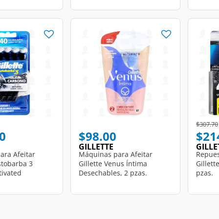
Price r
$307.70
0
$98.00
$21
GILLETTE
GILLE
ara Afeitar
Máquinas para Afeitar
Repues
estobarba 3
Gillette Venus Íntima
Gillet
tivated
Desechables, 2 pzas.
pzas.
, 4 pzas.