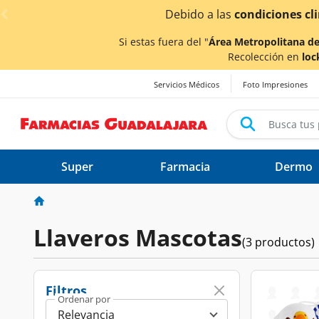
< div class="carousel-inner">
Debido a las
condiciones climáticas ocasionad
Si estas fuera del "
Área Metropolitana de
Recolección en
loc
Servicios Médicos
Foto Impresiones
Super
Farmacia
Dermo
Llaveros Mascotas
(3 productos)
Filtros
Ordenar por