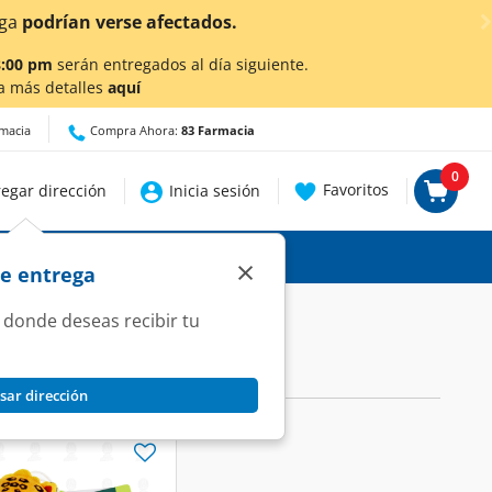
afectados.
8:00 pm
serán entregados al día siguiente.
a más detalles
aquí
rmacia
Compra Ahora:
83 Farmacia
0
Favoritos
egar dirección
Inicia sesión
×
de entrega
 donde deseas recibir tu
sar dirección