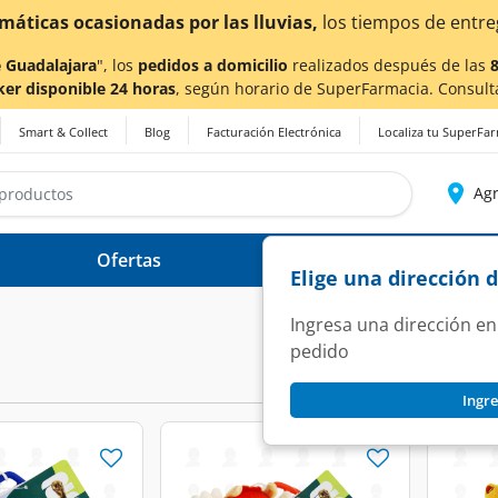
as por las lluvias,
los tiempos de entrega
podrían verse 
 Guadalajara
", los
pedidos a domicilio
realizados después de las
ker disponible 24 horas
, según horario de SuperFarmacia. Consult
Smart & Collect
Blog
Facturación Electrónica
Localiza tu SuperFa
Agr
Ofertas
Ayuda
Elige una dirección 
Ingresa una dirección en
pedido
Ingre