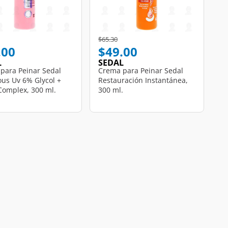
educed from
o
Price reduced from
to
$65.30
.00
$49.00
L
SEDAL
para Peinar Sedal
Crema para Peinar Sedal
us Uv 6% Glycol +
Restauración Instantánea,
 Complex, 300 ml.
300 ml.