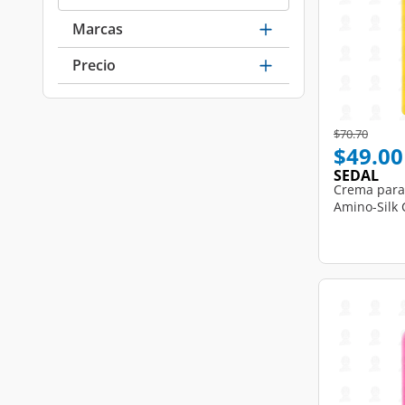
Marcas
Precio
Price reduce
to
$70.70
$49.00
SEDAL
Crema para
Amino-Silk 