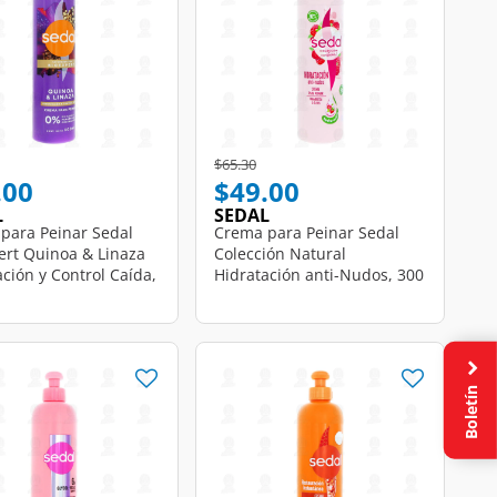
educed from
o
Price reduced from
to
$65.30
.00
$49.00
L
SEDAL
para Peinar Sedal
Crema para Peinar Sedal
ert Quinoa & Linaza
Colección Natural
ción y Control Caída,
Hidratación anti-Nudos, 300
.
ml.
Boletín