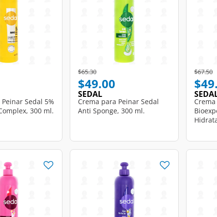
d from
Price reduced from
to
Price r
t
$65.30
$67.50
$49.00
$49
SEDAL
SEDA
 Peinar Sedal 5%
Crema para Peinar Sedal
Crema 
Complex, 300 ml.
Anti Sponge, 300 ml.
Bioexp
Hidrata
300 ml