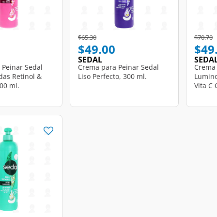
d from
Price reduced from
to
Price r
t
$65.30
$70.70
$49.00
$49
SEDAL
SEDA
 Peinar Sedal
Crema para Peinar Sedal
Crema 
as Retinol &
Liso Perfecto, 300 ml.
Lumino
00 ml.
Vita C