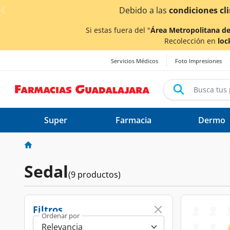
< div class="carousel-inner">
Debido a las
condiciones cl
Si estas fuera del "
Área Metropolitana de
Recolección en
loc
Servicios Médicos
Foto Impresiones
Super
Farmacia
Dermo
Sedal
(9 productos)
Filtros
Ordenar por