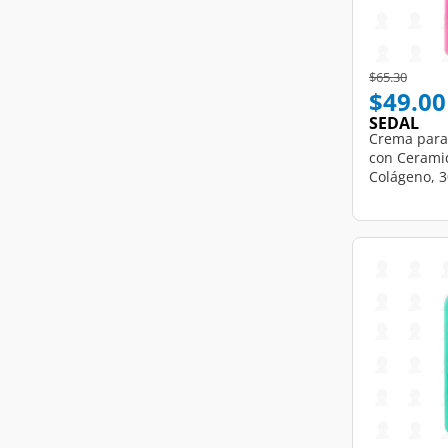
Price reduce
to
$65.30
$49.00
SEDAL
Crema para
con Ceramid
Colágeno, 3