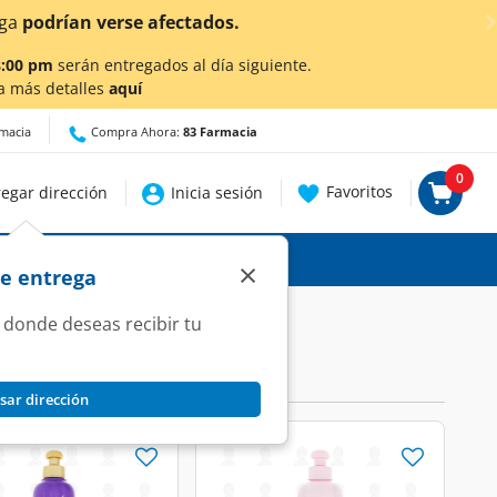
ga
podrían verse afectados.
8:00 pm
serán entregados al día siguiente.
a más detalles
aquí
rmacia
Compra Ahora:
83 Farmacia
0
Favoritos
egar dirección
Inicia sesión
×
de entrega
 donde deseas recibir tu
sar dirección