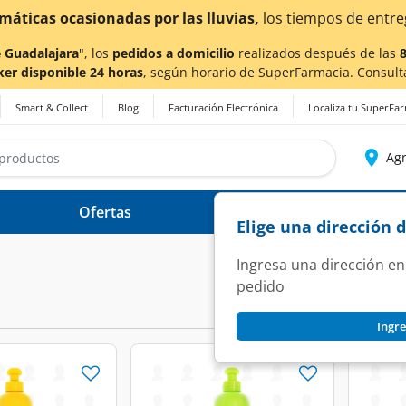
imáticas ocasionadas por las lluvias,
los tiempos de entre
 Guadalajara
", los
pedidos a domicilio
realizados después de las
ker disponible 24 horas
, según horario de SuperFarmacia. Consult
Smart & Collect
Blog
Facturación Electrónica
Localiza tu SuperFa
Agr
Ofertas
Ayuda
Elige una dirección 
Ingresa una dirección en
pedido
Ingre