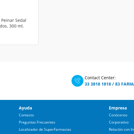
d from
 Peinar Sedal
idos, 300 ml.
Contact Center:
33 3818 1818
/
83 FARM
Ayuda
Empresa
Contacto
Conócenos
Preguntas Frecuentes
Corporativo
Localizador de SuperFarmacias
Relación con In