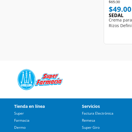
Price reduce
to
$65.30
$49.00
SEDAL
Crema para
Rizos Defin
Tienda en línea
Servicios
Super
Factura Electrónica
Farmacia
Remesa
Dermo
Super Giro