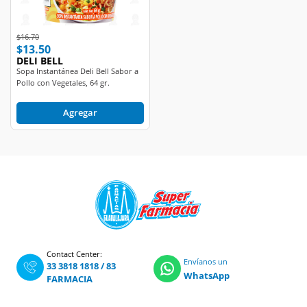
Price reduced from
to
$16.70
$13.50
DELI BELL
Sopa Instantánea Deli Bell Sabor a
Pollo con Vegetales, 64 gr.
Agregar
Contact Center:
Envíanos un
33 3818 1818
/
83
WhatsApp
FARMACIA