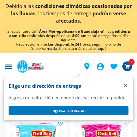
< div class="carousel-inner">
Debido a las
condiciones climáticas ocasionadas por
las lluvias,
los tiempos de entrega
podrían verse
afectados.
Si estas fuera del "
Área Metropolitana de Guadalajara
", los
pedidos a
domicilio
realizados después de las
8:00 pm
serán entregados al día
siguiente.
Recolección en
locker disponible 24 horas
, según horario de
SuperFarmacia. Consulta más detalles
aquí
0
×
Elige una dirección de entrega
Ingresa una dirección en donde deseas recibir tu pedido
Ingresar dirección
Sopas Deli Bell
(3 productos)