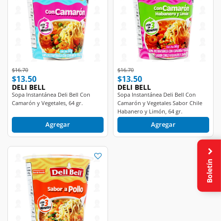
Price reduced from
to
Price reduced from
to
$16.70
$16.70
$13.50
$13.50
DELI BELL
DELI BELL
Sopa Instantánea Deli Bell Con
Sopa Instantánea Deli Bell Con
Camarón y Vegetales, 64 gr.
Camarón y Vegetales Sabor Chile
Habanero y Limón, 64 gr.
Agregar
Agregar
Boletín