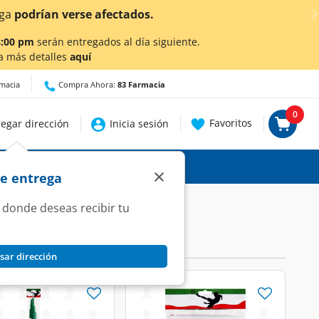
tados.
8:00 pm
serán entregados al día siguiente.
a más detalles
aquí
rmacia
Compra Ahora:
83 Farmacia
0
Favoritos
egar dirección
Inicia sesión
×
de entrega
 donde deseas recibir tu
sar dirección