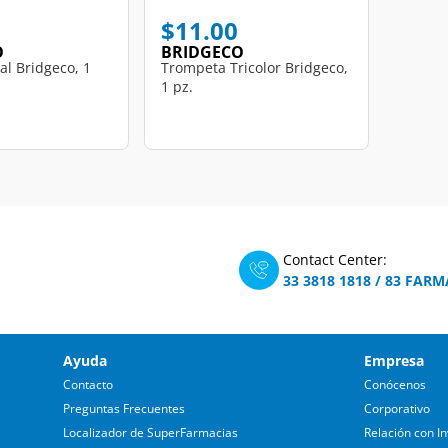
$11.00
O
BRIDGECO
al Bridgeco, 1
Trompeta Tricolor Bridgeco,
1 pz.
Contact Center:
33 3818 1818
/
83 FARM
Ayuda
Empresa
Contacto
Conócenos
Preguntas Frecuentes
Corporativo
Localizador de SuperFarmacias
Relación con In