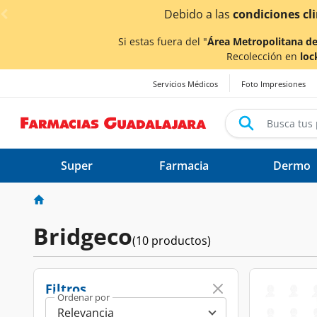
< div class="carousel-inner">
Debido a las
condiciones climáticas ocasionadas p
Si estas fuera del "
Área Metropolitana de
Recolección en
loc
Servicios Médicos
Foto Impresiones
Super
Farmacia
Dermo
Bridgeco
(10 productos)
Filtros
Ordenar por