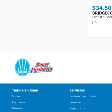
$34.50
BRIDGEC
Pintura Faci
pz.
Tienda en línea
Servicios
Super
Factura Electrónica
Farmacia
Remesa
Dermo
Super Giro