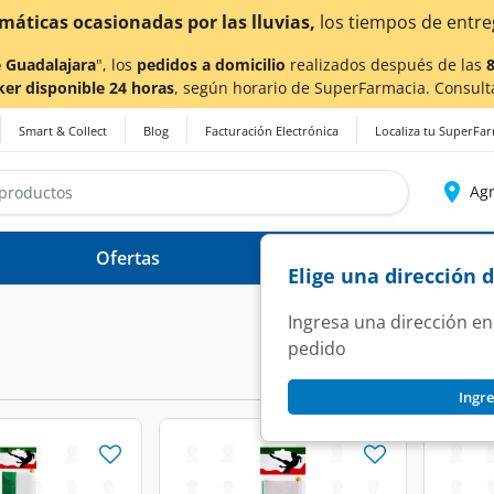
or las lluvias,
los tiempos de entrega
podrían verse afec
 Guadalajara
", los
pedidos a domicilio
realizados después de las
ker disponible 24 horas
, según horario de SuperFarmacia. Consult
Smart & Collect
Blog
Facturación Electrónica
Localiza tu SuperFa
Agr
Ofertas
Ayuda
Elige una dirección 
Ingresa una dirección en
pedido
Ingre