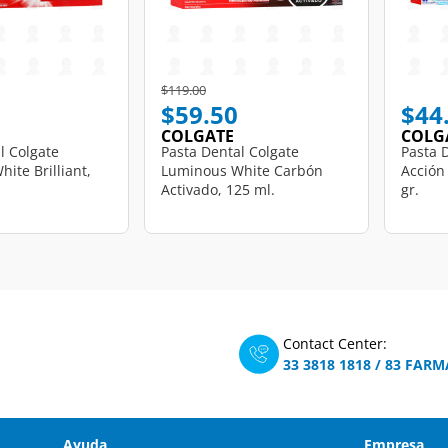
d from
Price reduced from
to
$119.00
$59.50
$44
COLGATE
COLG
l Colgate
Pasta Dental Colgate
Pasta D
ite Brilliant,
Luminous White Carbón
Acción
Activado, 125 ml.
gr.
Contact Center:
33 3818 1818
/
83 FARM
Ayuda
Empresa