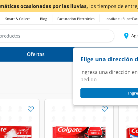
imáticas ocasionadas por las lluvias,
los tiempos de entre
Smart & Collect
Blog
Facturación Electrónica
Localiza tu SuperFa
Agr
Ofertas
Ayuda
Elige una dirección 
Ingresa una dirección en
pedido
Ingre