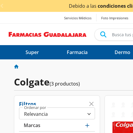
< div class="carousel-inner">
Debido a las
condiciones cl
Servicios Médicos
Foto Impresiones
Super
Farmacia
Dermo
Colgate
(3 productos)
Filtros
Ordenar por
Marcas