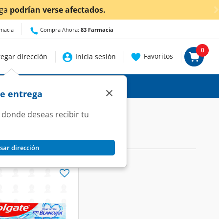
ga
podrían verse afectados.
rmacia
Compra Ahora:
83 Farmacia
0
Favoritos
egar dirección
Inicia sesión
×
de entrega
 donde deseas recibir tu
sar dirección