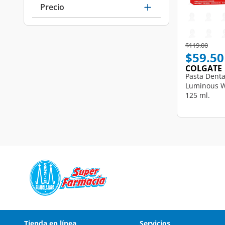
Precio
Price reduce
to
$119.00
$59.50
COLGATE
Pasta Denta
Luminous Wh
125 ml.
Tienda en línea
Servicios