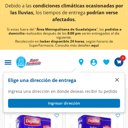
< div class="carousel-inner">
diciones climáticas ocasionadas por
¡Ahora también
s tiempos de entrega
podrían verse
afectados.
Si estas fuera del "
Área Metropolitana de Guadalajara
", los
pedidos a
domicilio
realizados después de las
8:00 pm
serán entregados al día
siguiente.
Recolección en
locker disponible 24 horas
, según horario de
SuperFarmacia. Consulta más detalles
aquí
0
×
Elige una dirección de entrega
Ingresa una dirección en donde deseas recibir tu pedido
Ingresar dirección
Depend
(7 productos)