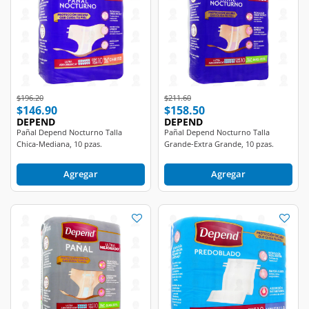
Price reduced from
to
Price reduced from
to
$196.20
$211.60
$146.90
$158.50
DEPEND
DEPEND
Pañal Depend Nocturno Talla
Pañal Depend Nocturno Talla
Chica-Mediana, 10 pzas.
Grande-Extra Grande, 10 pzas.
Agregar
Agregar