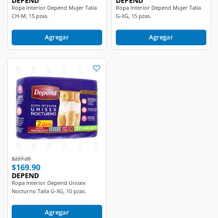
DEPEND
DEPEND
Ropa Interior Depend Mujer Talla
Ropa Interior Depend Mujer Talla
CH-M, 15 pzas.
G-XG, 15 pzas.
Agregar
Agregar
Price reduced from
to
$227.20
$169.90
DEPEND
Ropa Interior Depend Unisex
Nocturno Talla G-XG, 10 pzas.
Agregar