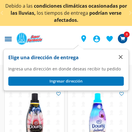
< div class="carousel-inner">
Debido a las
condiciones climáticas ocasionadas por
las lluvias,
los tiempos de entrega
podrían verse
afectados.
0
×
Elige una dirección de entrega
Ingresa una dirección en donde deseas recibir tu pedido
Ingresar dirección
Downy
(5 productos)