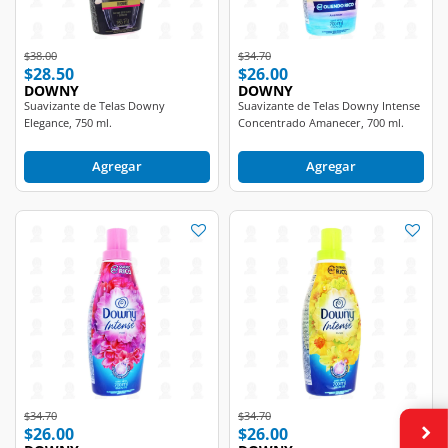
Price reduced from
to
Price reduced from
to
$38.00
$34.70
$28.50
$26.00
DOWNY
DOWNY
Suavizante de Telas Downy
Suavizante de Telas Downy Intense
Elegance, 750 ml.
Concentrado Amanecer, 700 ml.
Agregar
Agregar
Price reduced from
to
Price reduced from
to
$34.70
$34.70
$26.00
$26.00