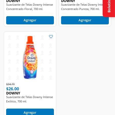
DOWNY
DOWNY
Boletín
Suavizante de Telas Downy Intense
Suavizante de Telas Downy Intense
Concentrado Floral, 700 ml.
Concentrado Pureza, 700 ml.
Agregar
Agregar
Price reduced from
to
$34.70
$26.00
DOWNY
Suavizante de Telas Downy Intense
Exótico, 700 ml.
Agregar