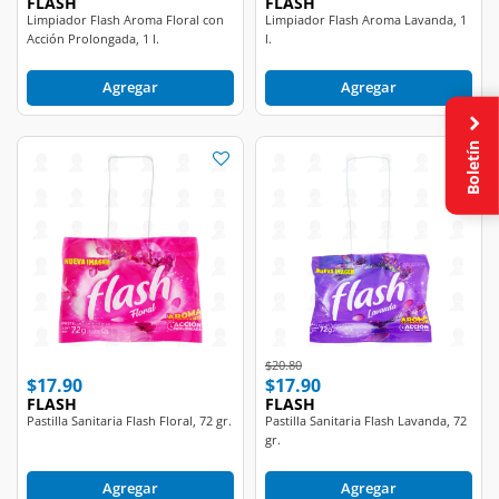
FLASH
FLASH
Limpiador Flash Aroma Floral con
Limpiador Flash Aroma Lavanda, 1
Acción Prolongada, 1 l.
l.
Agregar
Agregar
Boletín
Price reduced from
to
$20.80
$17.90
$17.90
FLASH
FLASH
Pastilla Sanitaria Flash Floral, 72 gr.
Pastilla Sanitaria Flash Lavanda, 72
gr.
Agregar
Agregar