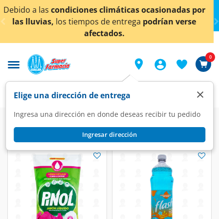
< div class="carousel-inner">
máticas ocasionadas por
¡Ahora también en Aguascal
entrega
podrían verse
conocer det
os.
0
×
Elige una dirección de entrega
Ingresa una dirección en donde deseas recibir tu pedido
Ingresar dirección
Flash/Cloralex/Pinol
(8 productos)