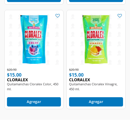
Price reduced from
to
Price reduced from
to
$20.90
$20.90
$15.00
$15.00
CLORALEX
CLORALEX
Quitamanchas Cloralex Color, 450
Quitamanchas Cloralex Vinagre,
ml.
450 ml.
Agregar
Agregar