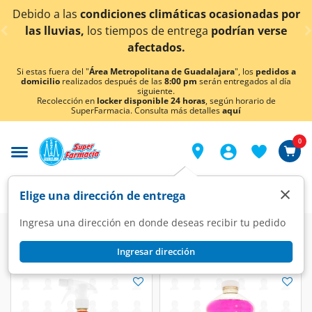
< div class="carousel-inner">
Debido a las
condiciones climáticas ocasionadas por
las lluvias,
los tiempos de entrega
podrían verse
afectados.
Si estas fuera del "
Área Metropolitana de Guadalajara
", los
pedidos a
domicilio
realizados después de las
8:00 pm
serán entregados al día
siguiente.
Recolección en
locker disponible 24 horas
, según horario de
SuperFarmacia. Consulta más detalles
aquí
0
×
Elige una dirección de entrega
Ingresa una dirección en donde deseas recibir tu pedido
Ingresar dirección
Flash/Pinol/Cloralex
(3 productos)