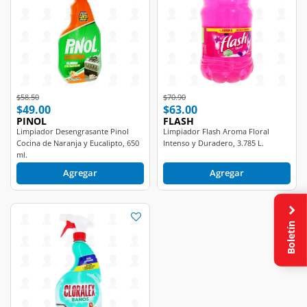
Price reduced from
to
Price reduced from
to
$58.50
$70.90
$49.00
$63.00
PINOL
FLASH
Limpiador Desengrasante Pinol
Limpiador Flash Aroma Floral
Cocina de Naranja y Eucalipto, 650
Intenso y Duradero, 3.785 L.
ml.
Agregar
Agregar
Boletín