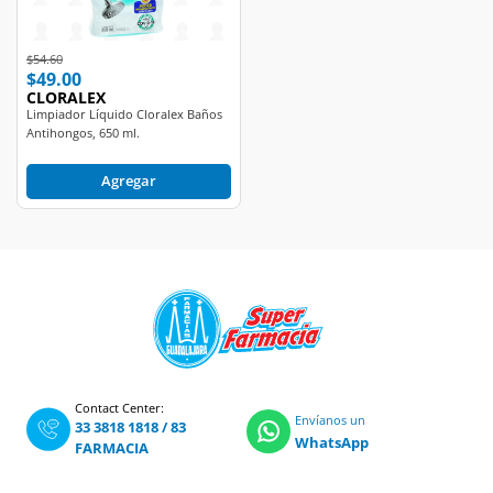
Price reduced from
to
$54.60
$49.00
CLORALEX
Limpiador Líquido Cloralex Baños
Antihongos, 650 ml.
Agregar
Contact Center:
Envíanos un
33 3818 1818
/
83
WhatsApp
FARMACIA