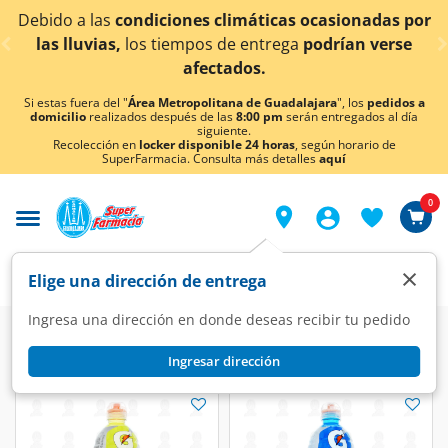
< div class="carousel-inner">
Debido a las
condiciones climáticas ocasionadas por
las lluvias,
los tiempos de entrega
podrían verse
afectados.
Si estas fuera del "
Área Metropolitana de Guadalajara
", los
pedidos a
domicilio
realizados después de las
8:00 pm
serán entregados al día
siguiente.
Recolección en
locker disponible 24 horas
, según horario de
SuperFarmacia. Consulta más detalles
aquí
0
×
Elige una dirección de entrega
Ingresa una dirección en donde deseas recibir tu pedido
Ingresar dirección
Gatorade
(6 productos)