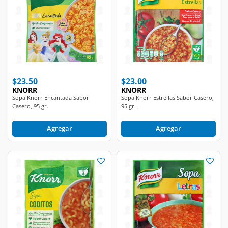
$23.50
$23.00
KNORR
KNORR
Sopa Knorr Encantada Sabor
Sopa Knorr Estrellas Sabor Casero,
Casero, 95 gr.
95 gr.
Agregar
Agregar