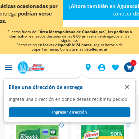
< div class="carousel-inner">
¡Ahora también en Aguascalientes!
Da
clic aquí
para
conocer detalles.
Si estas fuera del "
Área Metropolitana de Guadalajara
", los
pedidos a
domicilio
realizados después de las
8:00 pm
serán entregados al día
siguiente.
Recolección en
locker disponible 24 horas
, según horario de
SuperFarmacia. Consulta más detalles
aquí
0
×
Elige una dirección de entrega
Ingresa una dirección en donde deseas recibir tu pedido
Ingresar dirección
Knorr
(7 productos)