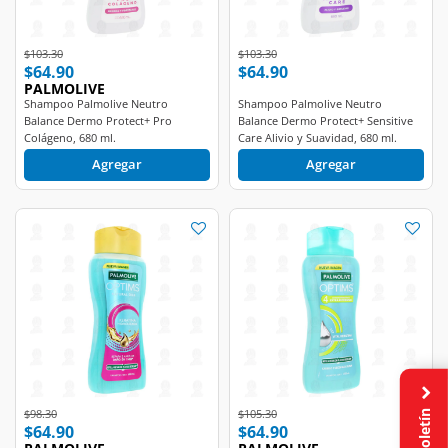
Price reduced from
to
Price reduced from
to
$103.30
$103.30
$64.90
$64.90
PALMOLIVE
Shampoo Palmolive Neutro
Shampoo Palmolive Neutro
Balance Dermo Protect+ Pro
Balance Dermo Protect+ Sensitive
Colágeno, 680 ml.
Care Alivio y Suavidad, 680 ml.
Agregar
Agregar
Price reduced from
to
Price reduced from
to
$98.30
$105.30
$64.90
$64.90
Boletín
PALMOLIVE
PALMOLIVE
Shampoo Palmolive Optims 2 en 1
Shampoo Palmolive Optims 2 en 1