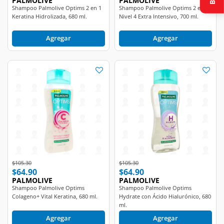
Keratina Hidrolizada, 680 ml.
Nivel 4 Extra Intensivo, 700 ml.
Agregar
Agregar
Price reduced from
to
Price reduced from
to
$105.30
$105.30
$64.90
$64.90
PALMOLIVE
PALMOLIVE
Shampoo Palmolive Optims
Shampoo Palmolive Optims
Colageno+ Vital Keratina, 680 ml.
Hydrate con Ácido Hialurónico, 680
ml.
Agregar
Agregar