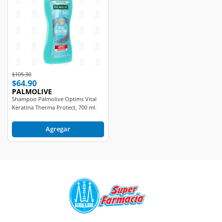
Price reduced from
to
$105.30
$64.90
PALMOLIVE
Shampoo Palmolive Optims Vital
Keratina Therma Protect, 700 ml.
Agregar
Contact Center: