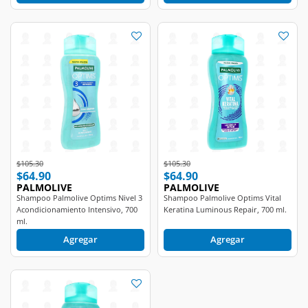
Price reduced from
to
Price reduced from
to
$105.30
$105.30
$64.90
$64.90
PALMOLIVE
PALMOLIVE
Shampoo Palmolive Optims Nivel 3
Shampoo Palmolive Optims Vital
Acondicionamiento Intensivo, 700
Keratina Luminous Repair, 700 ml.
ml.
Agregar
Agregar