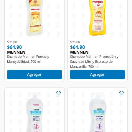
Price reduced from
to
Price reduced from
to
$93.60
$93.60
$64.90
$64.90
MENNEN
MENNEN
Shampoo Mennen Fuerza y
Shampoo Mennen Protección y
Manejabilidad, 700 ml.
Suavidad Miel y Extracto de
Manzanilla, 700 ml.
Agregar
Agregar