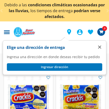
< div class="carousel-inner">
Debido a las
condiciones climáticas ocasionadas por
las lluvias,
los tiempos de entrega
podrían verse
afectados.
0
×
Elige una dirección de entrega
Ingresa una dirección en donde deseas recibir tu pedido
Ingresar dirección
Palomitas Crackis
(3 productos)