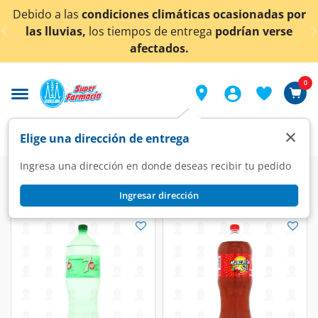
< div class="carousel-inner">
Debido a las
condiciones climáticas ocasionadas por
las lluvias,
los tiempos de entrega
podrían verse
afectados.
0
×
Elige una dirección de entrega
Ingresa una dirección en donde deseas recibir tu pedido
Ingresar dirección
Pepsi
(3 productos)