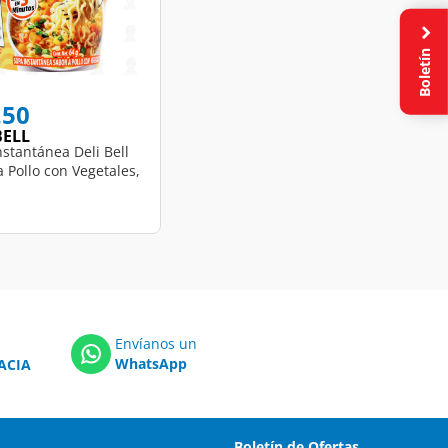
Boletín
educed from
o
.50
BELL
nstantánea Deli Bell
 Pollo con Vegetales,
Envíanos un
WhatsApp
ACIA
Boletín de Ofertas