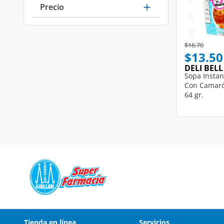
Precio
Price reduce
to
$16.70
$13.50
DELI BELL
Sopa Instan
Con Camaró
64 gr.
Tienda en línea
Servicios