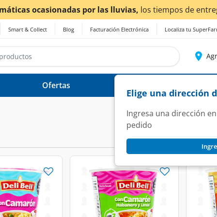
ticas ocasionadas por las lluvias,
los tiempos de entrega
Smart & Collect
Blog
Facturación Electrónica
Localiza tu SuperFa
Agr
Ofertas
Ayuda
Elige una dirección 
Ingresa una dirección en
pedido
Ingre