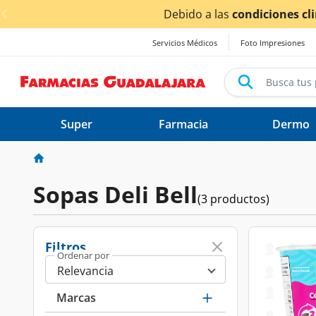
< div class="carousel-inner">
Debido a las
condiciones climá
Servicios Médicos
Foto Impresiones
Super
Farmacia
Dermo
Sopas Deli Bell
(3 productos)
Filtros
Ordenar por
Marcas