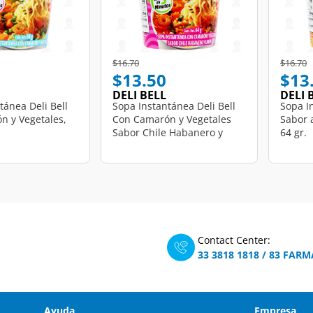
d from
Price reduced from
to
Price r
t
$16.70
$16.70
$13.50
$13
DELI BELL
DELI 
tánea Deli Bell
Sopa Instantánea Deli Bell
Sopa I
n y Vegetales,
Con Camarón y Vegetales
Sabor a
Sabor Chile Habanero y
64 gr.
Limón, 64 gr.
Contact Center:
33 3818 1818
/
83 FARM
Ayuda
Empresa