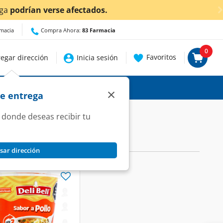
podrían verse afectados.
rmacia
Compra Ahora:
83 Farmacia
0
Favoritos
egar dirección
Inicia sesión
×
de entrega
 donde deseas recibir tu
sar dirección