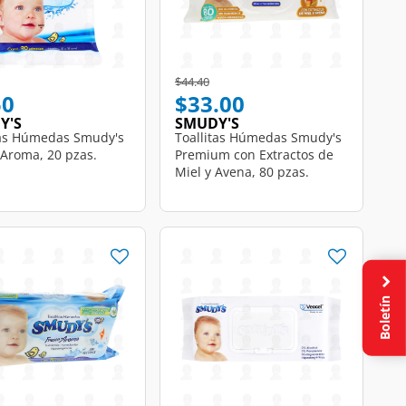
educed from
o
Price reduced from
to
$44.40
50
$33.00
Y'S
SMUDY'S
tas Húmedas Smudy's
Toallitas Húmedas Smudy's
 Aroma, 20 pzas.
Premium con Extractos de
Miel y Avena, 80 pzas.
Boletín