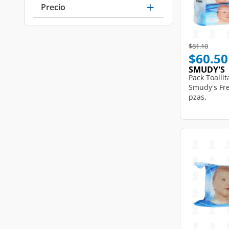
Precio
Price reduce
to
$81.10
$60.50
SMUDY'S
Pack Toalli
Smudy's Fr
pzas.