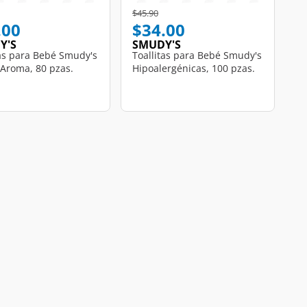
educed from
o
Price reduced from
to
$45.90
.00
$34.00
Y'S
SMUDY'S
tas para Bebé Smudy's
Toallitas para Bebé Smudy's
 Aroma, 80 pzas.
Hipoalergénicas, 100 pzas.