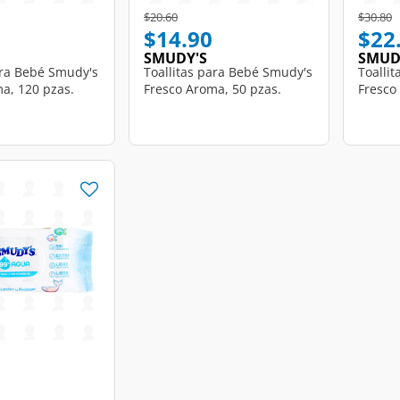
d from
Price reduced from
to
Price r
t
$20.60
$30.80
$14.90
$22
SMUDY'S
SMUD
ara Bebé Smudy's
Toallitas para Bebé Smudy's
Toalli
a, 120 pzas.
Fresco Aroma, 50 pzas.
Fresco
d from