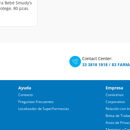
ara Bebé Smudy's
rotege, 80 pzas.
Contact Center:
33 3818 1818
/
83 FARM
Ayuda
Empresa
Contacto
Conócenos
Preguntas Frecuentes
Corporativo
Localizador de SuperFarmacias
Relación con In
Bolsa de Traba
Aviso de Priva
Términos y Co