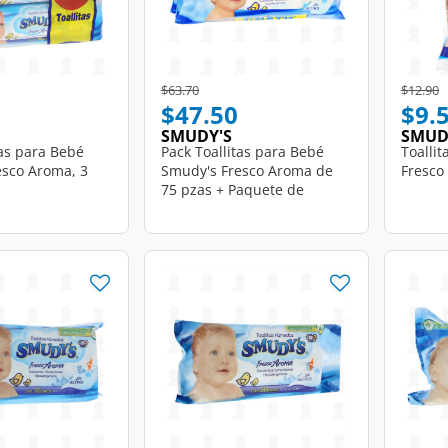
d from
Price reduced from
to
Price r
t
$63.70
$12.90
$47.50
$9.
SMUDY'S
SMUD
tas para Bebé
Pack Toallitas para Bebé
Toalli
esco Aroma, 3
Smudy's Fresco Aroma de
Fresco
75 pzas + Paquete de
Bolsillo de 30 pzas, 3 pzas.