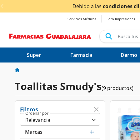
< div class="carousel-inner">
Debido a las
condiciones cl
Servicios Médicos
Foto Impresiones
Super
Farmacia
Dermo
Toallitas Smudy's
(9 productos)
Filtros
Ordenar por
Marcas