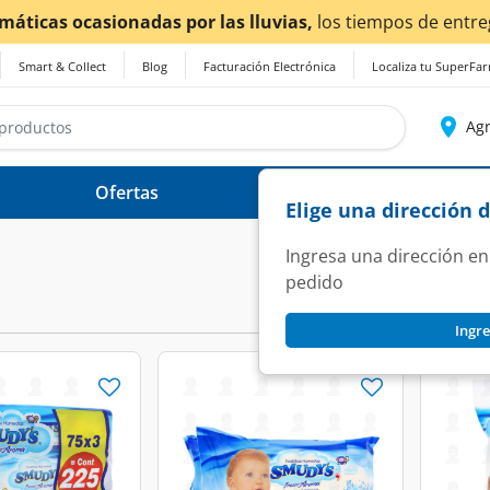
imáticas ocasionadas por las lluvias,
los tiempos de entre
Smart & Collect
Blog
Facturación Electrónica
Localiza tu SuperFa
Agr
Ofertas
Ayuda
Elige una dirección 
Ingresa una dirección en
pedido
Ingre