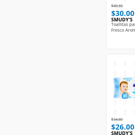
Price reduce
to
$40.60
$30.00
SMUDY'S
Toallitas p
Fresco Arom
Price reduce
to
$34.80
$26.00
SMUDY'S