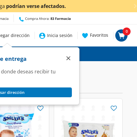
ga
podrían verse afectados.
rmacia
Compra Ahora:
83 Farmacia
0
Favoritos
egar dirección
Inicia sesión
×
de entrega
 donde deseas recibir tu
sar dirección