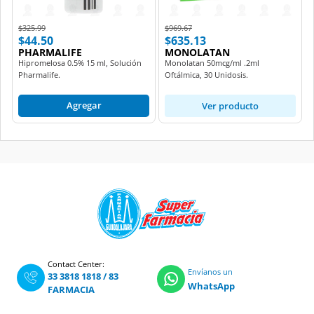
Price reduced from
to
Price reduced from
to
$325.99
$969.67
$44.50
$635.13
PHARMALIFE
MONOLATAN
Hipromelosa 0.5% 15 ml, Solución
Monolatan 50mcg/ml .2ml
Pharmalife.
Oftálmica, 30 Unidosis.
Agregar
Ver producto
Contact Center:
Envíanos un
33 3818 1818
/
83
WhatsApp
FARMACIA