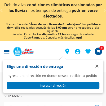
< div class="carousel-inner">
ciones climáticas ocasionadas por
¡Ahora también e
tiempos de entrega
podrían verse
afectados.
Si estas fuera del "
Área Metropolitana de Guadalajara
", los
pedidos a
domicilio
realizados después de las
8:00 pm
serán entregados al día
siguiente.
Recolección en
locker disponible 24 horas
, según horario de
SuperFarmacia. Consulta más detalles
aquí
0
×
Elige una dirección de entrega
Ingresa una dirección en donde deseas recibir tu pedido
Farmacia
Visual
Oftalmología
Ingresar dirección
OXYLIN
Oxylin Liquifilm Solución Oftálmica 0.025%, 10 ml.
SKU:
66826