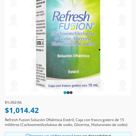
Price reduced from
to
$1,352.56
$1,014.42
Refresh Fusion Solución Oftálmica Estéril, Caja con frasco gotero de 15
mililitros (Carboximetilcelulosa de sodio, Glicerina, Hialuronato de sodio)
Ingresa un código postal
para ver disponibilidad