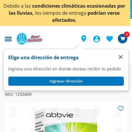
< div class="carousel-inner">
icas ocasionadas por
¡Ahora también en Aguascalien
trega
podrían verse
conocer detall
0
×
Elige una dirección de entrega
Ingresa una dirección en donde deseas recibir tu pedido
Farmacia
Visual
Oftalmología
Ingresar dirección
REFRESH FUSION
Refresh Fusion Solución Oftálmica Estéril, 15 ml.
SKU:
1250469