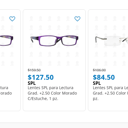
Price reduced from
to
Price reduced from
to
$159.50
$106.00
$127.50
$84.50
SPL
SPL
ctura
Lentes SPL para Lectura
Lentes SPL para L
Morado
Grad. +2.50 Color Morado
Grad. +2.50 Color 
C/Estuche, 1 pz.
pz.