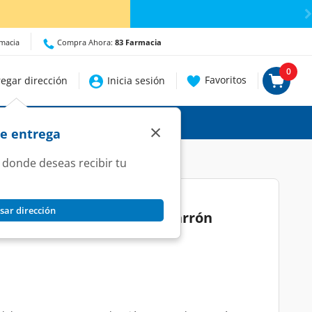
talles.
rmacia
Compra Ahora:
83 Farmacia
0
Favoritos
egar dirección
Inicia sesión
×
de entrega
 donde deseas recibir tu
sar dirección
ctura Grad. +1.50 Color Marrón