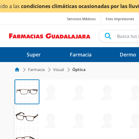
< div class="carousel-inner">
¡Ahor
Servicios Médicos
Foto Impresiones
Super
Farmacia
Dermo
Farmacia
Visual
Óptica