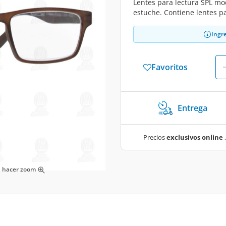
Lentes para lectura SPL m
estuche. Contiene lentes pa
Ingr
Favoritos
Entrega
Precios
exclusivos online
,
ra hacer zoom