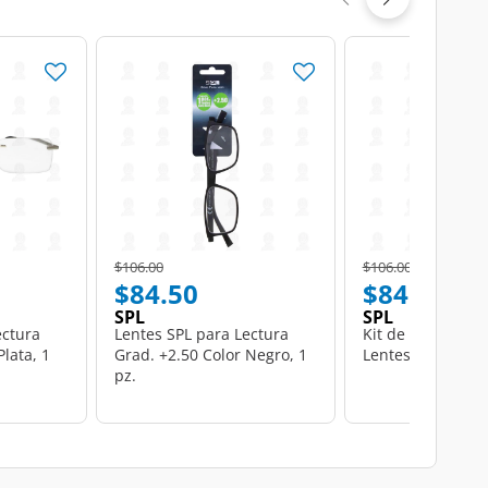
Price reduced from
to
Price reduced from
to
$106.00
$106.00
$84.50
$84.50
SPL
SPL
ectura
Lentes SPL para Lectura
Kit de Limpieza 
Plata, 1
Grad. +2.50 Color Negro, 1
Lentes, 2 pzas.
pz.