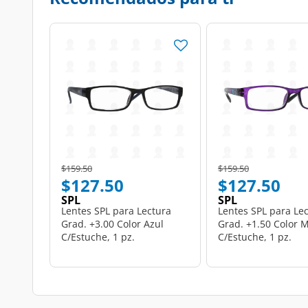
Price reduced from
to
Price reduced from
to
$159.50
$159.50
$127.50
$127.50
SPL
SPL
Lentes SPL para Lectura
Lentes SPL para Le
Grad. +3.00 Color Azul
Grad. +1.50 Color 
C/Estuche, 1 pz.
C/Estuche, 1 pz.