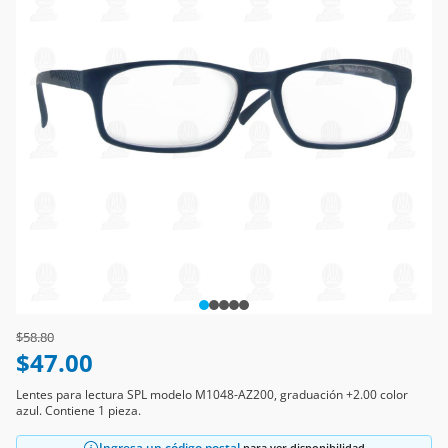
Price reduced from
to
$58.80
$47.00
Lentes para lectura SPL modelo M1048-AZ200, graduación +2.00 color
azul. Contiene 1 pieza.
Ingresa un código postal
para ver disponibilidad