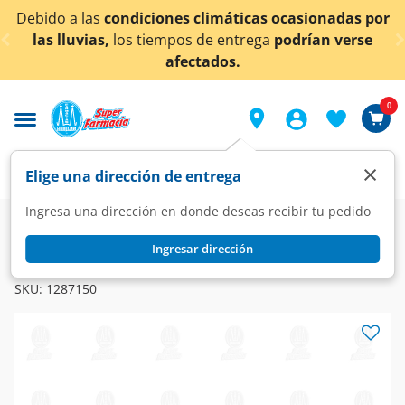
< div class="carousel-inner">
Debido a las
condiciones climáticas ocasionadas por
las lluvias,
los tiempos de entrega
podrían verse
afectados.
0
×
Elige una dirección de entrega
Ingresa una dirección en donde deseas recibir tu pedido
Farmacia
Visual
Óptica
Ingresar dirección
SPL
Lentes SPL para Lectura Grad. +2.00 Color Azul, 1 pz.
SKU:
1287150