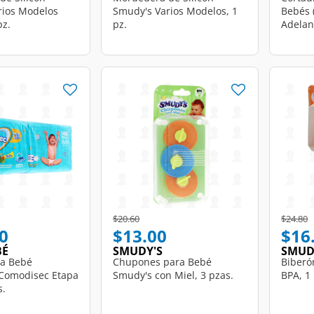
rios Modelos
Smudy's Varios Modelos, 1
Bebés 
pz.
pz.
Adelant
d from
Price reduced from
to
Price r
t
$20.60
$24.80
0
$13.00
$16
BÉ
SMUDY'S
SMUD
ra Bebé
Chupones para Bebé
Biberó
Comodisec Etapa
Smudy's con Miel, 3 pzas.
BPA, 1 
s.