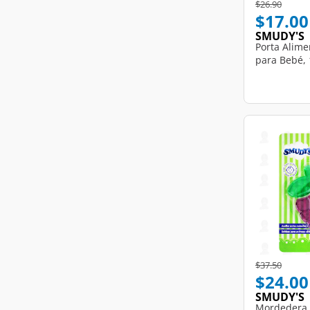
Price reduce
to
$26.90
$17.00
SMUDY'S
Porta Alim
para Bebé, 
Price reduce
to
$37.50
$24.00
SMUDY'S
Mordedera 