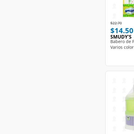
Price reduce
to
$22.70
$14.50
SMUDY'S
Babero de P
Varios color