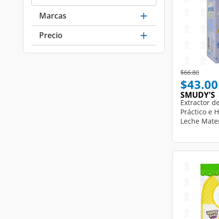
Marcas
Precio
Price reduce
to
$66.80
$43.00
SMUDY'S
Extractor d
Práctico e 
Leche Mater