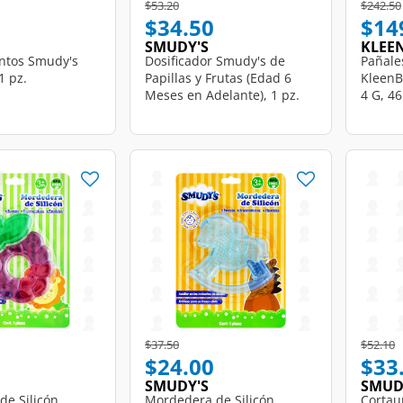
d from
Price reduced from
to
Price r
$53.20
$242.50
$34.50
$14
SMUDY'S
KLEE
entos Smudy's
Dosificador Smudy's de
Pañale
1 pz.
Papillas y Frutas (Edad 6
KleenB
Meses en Adelante), 1 pz.
4 G, 46
d from
Price reduced from
to
Price r
t
$37.50
$52.10
$24.00
$33
SMUDY'S
SMUD
de Silicón
Mordedera de Silicón
Cortau