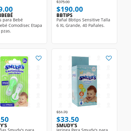
educed from
to
Price reduced from
to
$375.00
9.00
$190.00
NBEBÉ
BBTIPS
s para Bebé
Pañal Bbtips Sensitive Talla
ebé Comodisec Etapa
6 XL Grande, 40 Pañales.
 pzas.
educed from
o
Price reduced from
to
$51.70
.50
$33.50
Y'S
SMUDY'S
ñas Smudy's para
Jeringa Pera Smudy's para