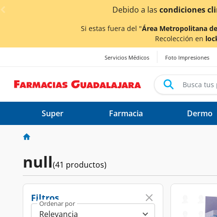
< div class="carousel-inner">
Si estas fuera del "
Área Metropolitana de
Recolección en
loc
Servicios Médicos
Foto Impresiones
Super
Farmacia
Dermo
null
(41 productos)
Filtros
Ordenar por