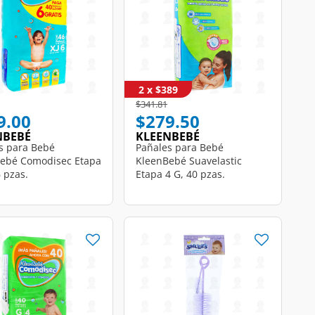
2 x $389
educed from
to
Price reduced from
to
$341.81
9.00
$279.50
NBEBÉ
KLEENBEBÉ
s para Bebé
Pañales para Bebé
ebé Comodisec Etapa
KleenBebé Suavelastic
6 pzas.
Etapa 4 G, 40 pzas.