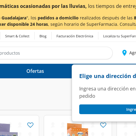
¡Ahora también en Aguascalientes!
Da
clic aq
 Guadalajara
", los
pedidos a domicilio
realizados después de las
ker disponible 24 horas
, según horario de SuperFarmacia. Consult
Smart & Collect
Blog
Facturación Electrónica
Localiza tu SuperFa
Agr
Ofertas
Ayuda
Elige una dirección 
Ingresa una dirección en
pedido
Ingre