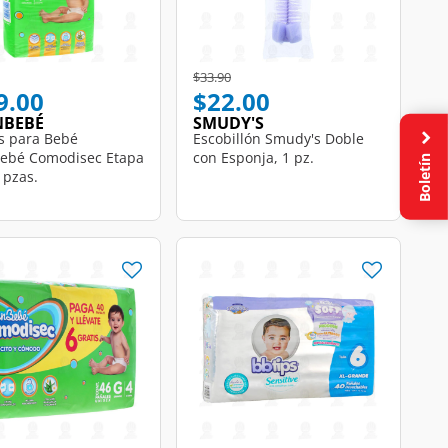
educed from
to
Price reduced from
to
$33.90
9.00
$22.00
NBEBÉ
SMUDY'S
s para Bebé
Escobillón Smudy's Doble
ebé Comodisec Etapa
con Esponja, 1 pz.
Boletín
 pzas.