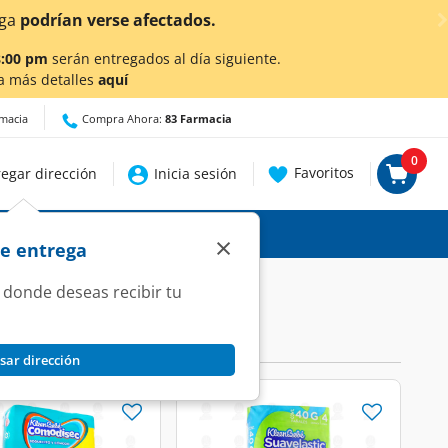
uí
para conocer detalles.
8:00 pm
serán entregados al día siguiente.
a más detalles
aquí
rmacia
Compra Ahora:
83 Farmacia
0
Favoritos
egar dirección
Inicia sesión
×
de entrega
 donde deseas recibir tu
sar dirección