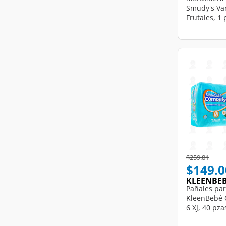
Smudy's Va
Frutales, 1 
Price reduce
to
$259.81
$149.0
KLEENBE
Pañales pa
KleenBebé 
6 XJ, 40 pza