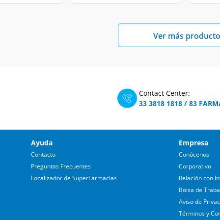
Ver más producto
Contact Center:
33 3818 1818
/
83 FARM
Ayuda
Empresa
Contacto
Conócenos
Preguntas Frecuentes
Corporativo
Localizador de SuperFarmacias
Relación con In
Bolsa de Traba
Aviso de Priva
Términos y Co