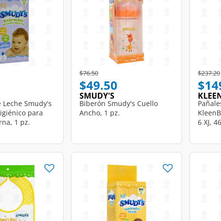
d from
Price reduced from
to
Price r
$76.50
$237.20
$49.50
$14
SMUDY'S
KLEE
e Leche Smudy's
Biberón Smudy's Cuello
Pañale
Higiénico para
Ancho, 1 pz.
KleenB
na, 1 pz.
6 XJ, 4