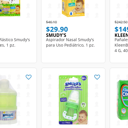
d from
Price reduced from
to
Price r
$46.10
$242.50
$29.90
$14
SMUDY'S
KLEE
lástico Smudy's
Aspirador Nasal Smudy's
Pañale
es, 1 pz.
para Uso Pediátrico, 1 pz.
KleenB
4 G, 40