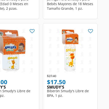
(Edad 0 Meses en
Bebés Mayores de 18 Meses
e), 2 pzas.
Tamaño Grande, 1 pz.
educed from
o
Price reduced from
to
$27.40
.00
$17.50
Y'S
SMUDY'S
n Smudy's Libre de
Biberón Smudy's Libre de
pz.
BPA, 1 pz.