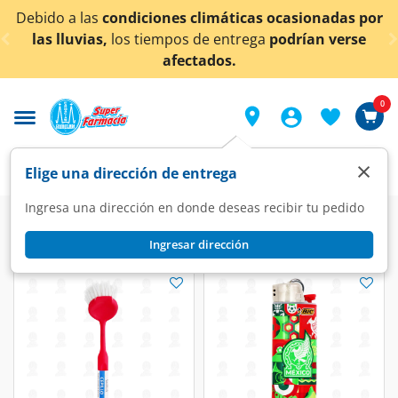
< div class="carousel-inner">
Debido a las
condiciones climáticas ocasionadas por
las lluvias,
los tiempos de entrega
podrían verse
afectados.
0
×
Elige una dirección de entrega
Ingresa una dirección en donde deseas recibir tu pedido
Super
Hogar
Jardín y Ferretería
Ferretería
Ingresar dirección
Ferretería
(6 productos)