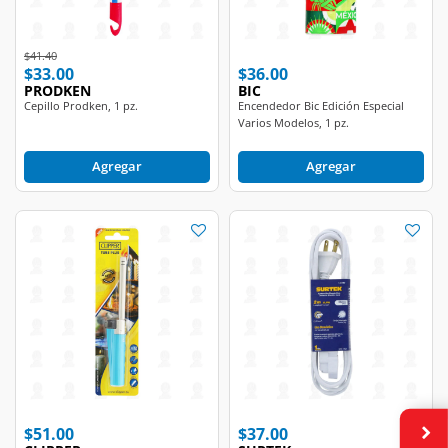
Price reduced from
to
$41.40
$33.00
$36.00
PRODKEN
BIC
Cepillo Prodken, 1 pz.
Encendedor Bic Edición Especial
Varios Modelos, 1 pz.
Agregar
Agregar
$51.00
$37.00