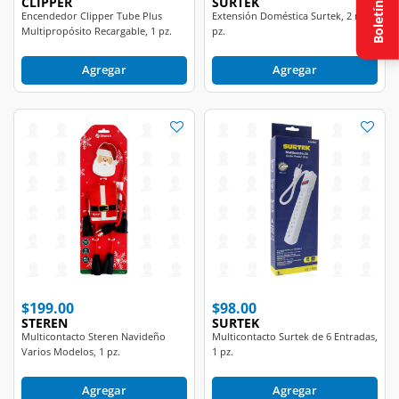
CLIPPER
SURTEK
Boletín
Encendedor Clipper Tube Plus
Extensión Doméstica Surtek, 2 m 1
Multipropósito Recargable, 1 pz.
pz.
Agregar
Agregar
$199.00
$98.00
STEREN
SURTEK
Multicontacto Steren Navideño
Multicontacto Surtek de 6 Entradas,
Varios Modelos, 1 pz.
1 pz.
Agregar
Agregar