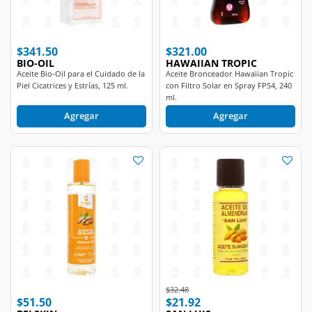
$341.50
$321.00
BIO-OIL
HAWAIIAN TROPIC
Aceite Bio-Oil para el Cuidado de la
Aceite Bronceador Hawaiian Tropic
Piel Cicatrices y Estrías, 125 ml.
con Filtro Solar en Spray FPS4, 240
ml.
Agregar
Agregar
Price reduced from
to
$32.48
$51.50
$21.92
BELSKIN
SAN LUIS
Aceite de Almendras Belskin, 200
Aceite de Almendras San Luis, 60