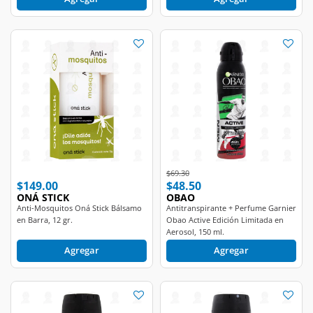
Price reduced from
to
$69.30
$149.00
$48.50
ONÁ STICK
OBAO
Anti-Mosquitos Oná Stick Bálsamo
Antitranspirante + Perfume Garnier
en Barra, 12 gr.
Obao Active Edición Limitada en
Aerosol, 150 ml.
Agregar
Agregar