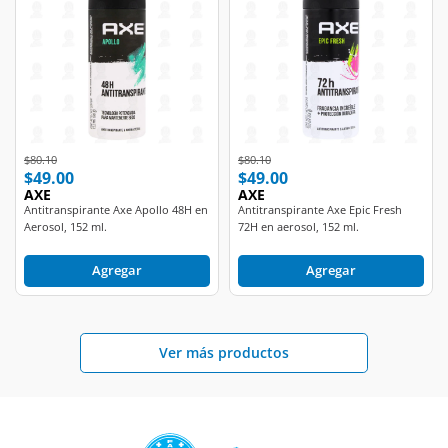
Price reduced from
to
Price reduced from
to
$80.10
$80.10
$49.00
$49.00
AXE
AXE
Antitranspirante Axe Apollo 48H en
Antitranspirante Axe Epic Fresh
Aerosol, 152 ml.
72H en aerosol, 152 ml.
Agregar
Agregar
Ver más productos