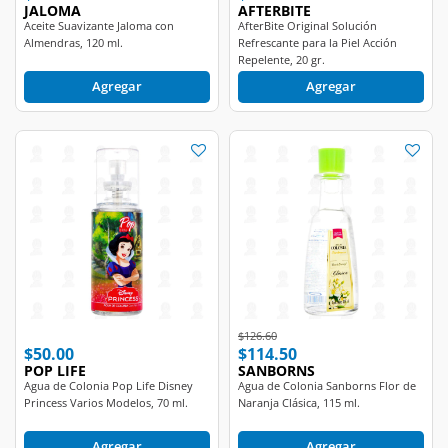
Aceite Suavizante Jaloma con
AfterBite Original Solución
Almendras, 120 ml.
Refrescante para la Piel Acción
Repelente, 20 gr.
Agregar
Agregar
Price reduced from
to
$126.60
$50.00
$114.50
POP LIFE
SANBORNS
Agua de Colonia Pop Life Disney
Agua de Colonia Sanborns Flor de
Princess Varios Modelos, 70 ml.
Naranja Clásica, 115 ml.
Agregar
Agregar