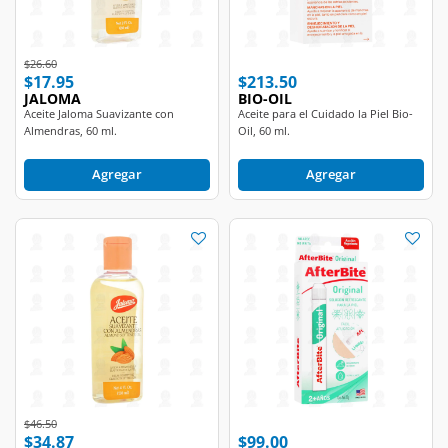
Price reduced from
to
$26.60
$17.95
$213.50
JALOMA
BIO-OIL
Aceite Jaloma Suavizante con
Aceite para el Cuidado la Piel Bio-
Almendras, 60 ml.
Oil, 60 ml.
Agregar
Agregar
Price reduced from
to
$46.50
$34.87
$99.00
JALOMA
AFTERBITE