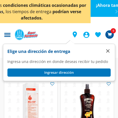
< div class="carousel-inner">
¡Ahora también en Aguascalientes!
Da
clic aquí
para
conocer detalles.
0
×
Elige una dirección de entrega
Ingresa una dirección en donde deseas recibir tu pedido
Super
Higiene y Belleza
Higiene y Cuidado Corporal
Ingresar dirección
Higiene y Cuidado Corporal
(806 productos)