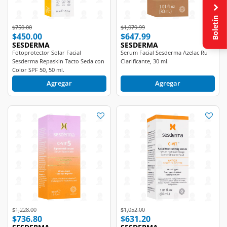
Boletín
Price reduced from
to
Price reduced from
to
$750.00
$1,079.99
$450.00
$647.99
SESDERMA
SESDERMA
Fotoprotector Solar Facial
Serum Facial Sesderma Azelac Ru
Sesderma Repaskin Tacto Seda con
Clarificante, 30 ml.
Color SPF 50, 50 ml.
Agregar
Agregar
Price reduced from
to
Price reduced from
to
$1,228.00
$1,052.00
$736.80
$631.20