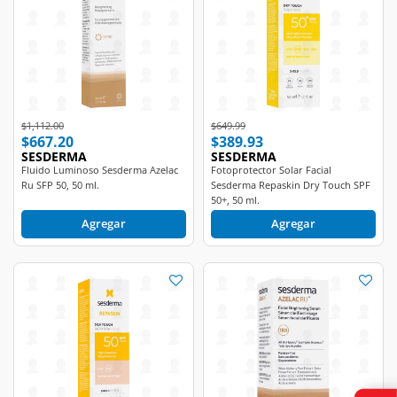
Price reduced from
to
Price reduced from
to
$1,112.00
$649.99
$667.20
$389.93
SESDERMA
SESDERMA
Fluido Luminoso Sesderma Azelac
Fotoprotector Solar Facial
Ru SFP 50, 50 ml.
Sesderma Repaskin Dry Touch SPF
50+, 50 ml.
Agregar
Agregar