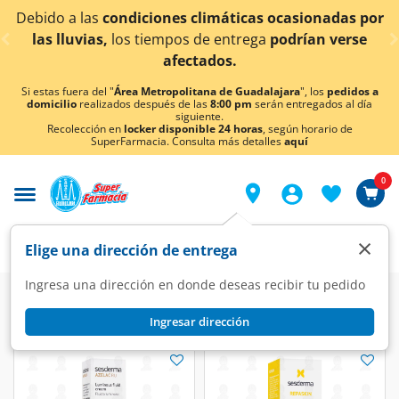
< div class="carousel-inner">
Debido a las
condiciones climáticas ocasionadas por
las lluvias,
los tiempos de entrega
podrían verse
afectados.
Si estas fuera del "
Área Metropolitana de Guadalajara
", los
pedidos a
domicilio
realizados después de las
8:00 pm
serán entregados al día
siguiente.
Recolección en
locker disponible 24 horas
, según horario de
SuperFarmacia. Consulta más detalles
aquí
0
×
Elige una dirección de entrega
Ingresa una dirección en donde deseas recibir tu pedido
Dermo
Marcas
Sesderma
Ingresar dirección
Sesderma
(6 productos)