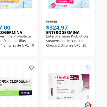
educed from
to
Price reduced from
to
$618.52
7.00
$324.97
ROGERMINA
ENTEROGERMINA
germina Probióticos
Enterogermina Probióticos
sión de Bacillus
Suspensión de Bacillus
 4 Billones de UFC, 10
Clausii 2 Billones UFC, 20
etas de 5ml c/u.
Ampolletas de 5 ml c/u.