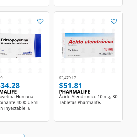
educed from
to
Price reduced from
to
89
$2,479.17
434.28
$51.81
MALIFE
PHARMALIFE
poyetina Humana
Ácido Alendrónico 10 mg, 30
inante 4000 UI/ml
Tabletas Pharmalife.
n Inyectable, 6
s de 1 ml c/u
life.