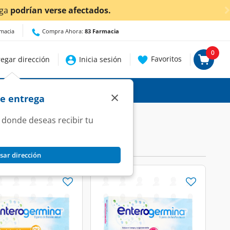
¡Ahora también en Aguascalientes!
Da
clic aquí
par
rmacia
Compra Ahora:
83 Farmacia
0
Favoritos
egar dirección
Inicia sesión
×
de entrega
 donde deseas recibir tu
sar dirección