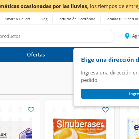
Smart & Collect
Blog
Facturación Electrónica
Localiza tu SuperFa
Agr
Ofertas
Ayuda
Elige una dirección 
Ingresa una dirección en
pedido
Ingre