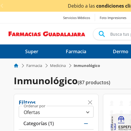
< div class="carousel-inner">
pos de entrega
podrían verse afectados.
Servicios Médicos
Foto Impresiones
Super
Farmacia
Dermo
Farmacia
Medicina
Inmunológico
Inmunológico
(87 productos)
Filtros
Ordenar por
Categorías
(1)