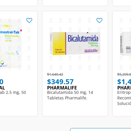
d from
Price reduced from
to
Price r
$1,640.42
$5,209.
0
$349.57
$1,
AL
PHARMALIFE
PHAR
ab 2.5 mg, 50
Bicalutamida 50 mg, 14
Eritro
Tabletas Pharmalife.
Recomb
Solució
Frasco
Pharma