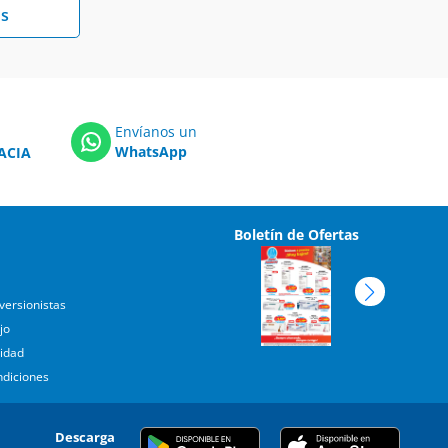
s
Envíanos un
WhatsApp
ACIA
Boletín de Ofertas
versionistas
jo
cidad
ndiciones
Descarga