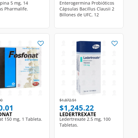
pina 5 mg, 14
Enterogermina Probióticos
as Pharmalife.
Cápsulas Bacillus Clausii 2
Billones de UFC, 12
Cápsulas.
educed from
to
Price reduced from
to
00
$1,872.51
0.01
$1,245.22
ONAT
LEDERTREXATE
at 150 mg, 1 Tableta.
Ledertrexate 2.5 mg, 100
Tabletas.