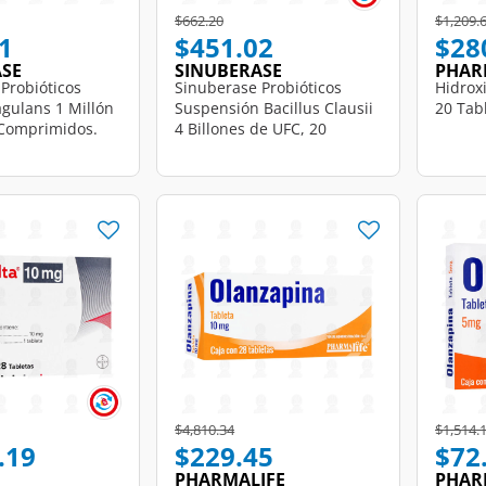
d from
Price reduced from
to
Price r
$662.20
$1,209.
1
$451.02
$28
ASE
SINUBERASE
PHAR
Probióticos
Sinuberase Probióticos
Hidrox
agulans 1 Millón
Suspensión Bacillus Clausii
20 Tab
 Comprimidos.
4 Billones de UFC, 20
Ampolletas.
d from
Price reduced from
to
Price r
$4,810.34
$1,514.
.19
$229.45
$72
PHARMALIFE
PHAR