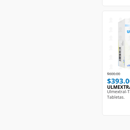
Price reduce
to
$600.00
$393.0
ULMEXTR
Ulmextral-T
Tabletas.