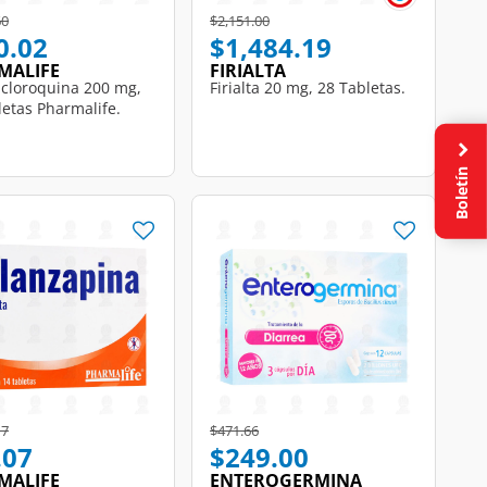
educed from
to
Price reduced from
to
60
$2,151.00
0.02
$1,484.19
MALIFE
FIRIALTA
icloroquina 200 mg,
Firialta 20 mg, 28 Tabletas.
letas Pharmalife.
Boletín
educed from
to
Price reduced from
to
17
$471.66
.07
$249.00
MALIFE
ENTEROGERMINA