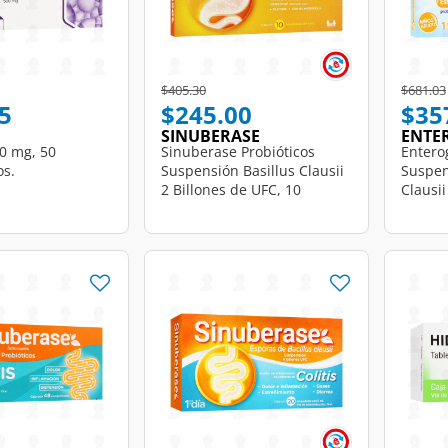
d from
Price reduced from
to
Price r
$405.30
$681.03
5
$245.00
$35
N
SINUBERASE
ENTE
0 mg, 50
Sinuberase Probióticos
Entero
s.
Suspensión Basillus Clausii
Suspen
2 Billones de UFC, 10
Clausii
Ampolletas.
Ampoll