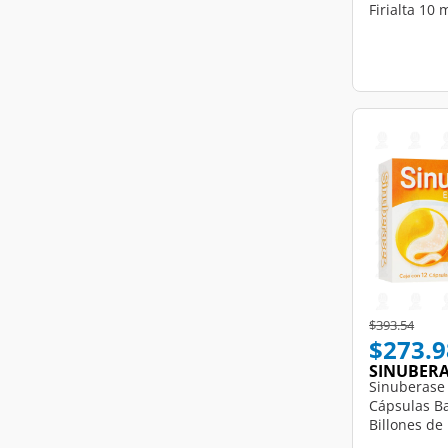
Firialta 10 
Price reduce
to
$393.54
$273.9
SINUBER
Sinuberase 
Cápsulas Ba
Billones de
Cápsulas.