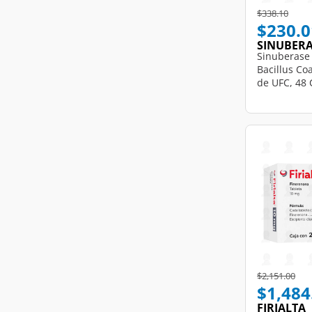
Price reduce
to
$338.10
$230.0
SINUBER
Sinuberase 
Bacillus Co
de UFC, 48
Price reduce
to
$2,151.00
$1,484
FIRIALTA