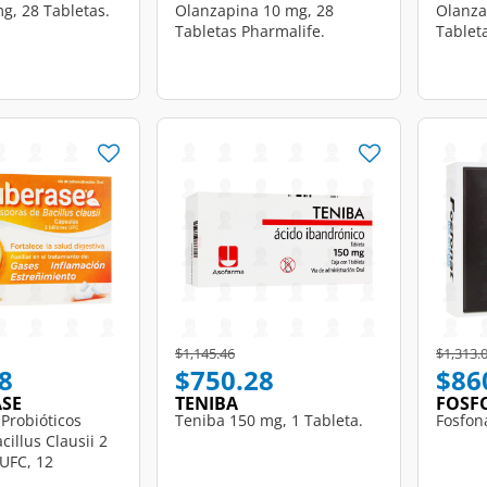
mg, 28 Tabletas.
Olanzapina 10 mg, 28
Olanza
Tabletas Pharmalife.
Tablet
d from
Price reduced from
to
Price r
$1,145.46
$1,313.
8
$750.28
$86
ASE
TENIBA
FOSF
Probióticos
Teniba 150 mg, 1 Tableta.
Fosfon
cillus Clausii 2
 UFC, 12