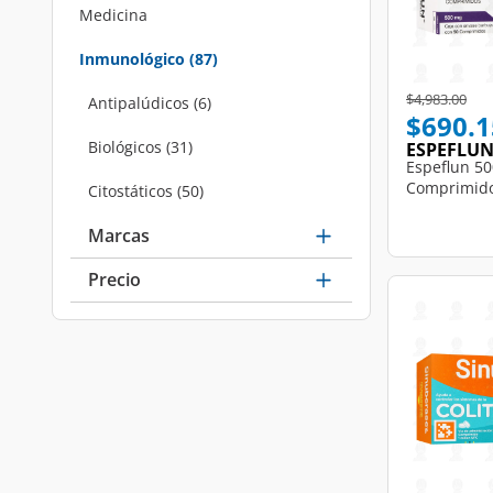
Medicina
Refine by Categorías: Medicina
Inmunológico
(87)
selected Currently Refined by Categorías: Inmunológico
Price reduce
to
$4,983.00
Antipalúdicos
(6)
Refine by Categorías: Antipalúdicos
$690.1
Biológicos
(31)
ESPEFLU
Refine by Categorías: Biológicos
Espeflun 50
Comprimido
Citostáticos
(50)
Refine by Categorías: Citostáticos
Marcas
Precio