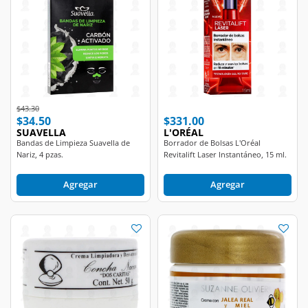
Price reduced from
to
$43.30
$34.50
$331.00
SUAVELLA
L'ORÉAL
Bandas de Limpieza Suavella de
Borrador de Bolsas L'Oréal
Nariz, 4 pzas.
Revitalift Laser Instantáneo, 15 ml.
Agregar
Agregar