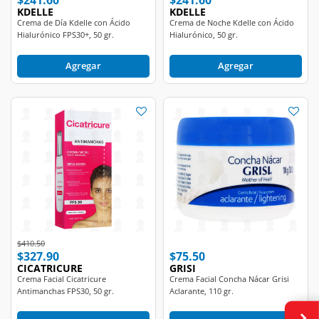
Crema de Día Kdelle con Ácido
Crema de Noche Kdelle con Ácido
Hialurónico FPS30+, 50 gr.
Hialurónico, 50 gr.
Agregar
Agregar
Price reduced from
to
$410.50
$327.90
$75.50
CICATRICURE
GRISI
Crema Facial Cicatricure
Crema Facial Concha Nácar Grisi
Antimanchas FPS30, 50 gr.
Aclarante, 110 gr.
Agregar
Agregar