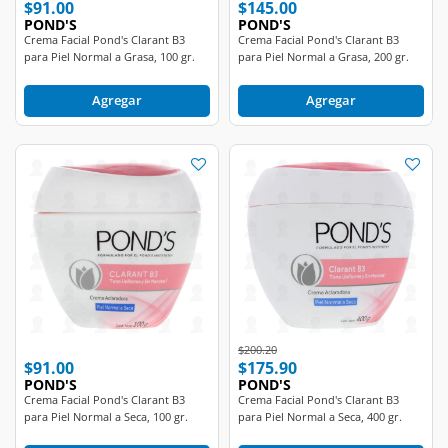
POND'S
POND'S
Crema Facial Pond's Clarant B3
Crema Facial Pond's Clarant B3
para Piel Normal a Grasa, 100 gr.
para Piel Normal a Grasa, 200 gr.
Agregar
Agregar
Price reduced from
to
$200.20
$91.00
$175.90
POND'S
POND'S
Crema Facial Pond's Clarant B3
Crema Facial Pond's Clarant B3
para Piel Normal a Seca, 100 gr.
para Piel Normal a Seca, 400 gr.
Agregar
Agregar