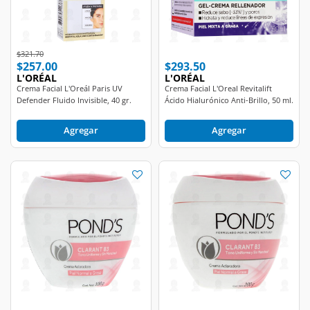
Price reduced from
to
$321.70
$257.00
$293.50
L'ORÉAL
L'ORÉAL
Crema Facial L'Oreál Paris UV
Crema Facial L'Oreal Revitalift
Defender Fluido Invisible, 40 gr.
Ácido Hialurónico Anti-Brillo, 50 ml.
Agregar
Agregar
$91.00
$145.00