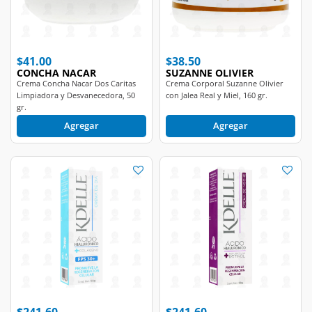
$41.00
$38.50
CONCHA NACAR
SUZANNE OLIVIER
Crema Concha Nacar Dos Caritas
Crema Corporal Suzanne Olivier
Limpiadora y Desvanecedora, 50
con Jalea Real y Miel, 160 gr.
gr.
Agregar
Agregar
$241.60
$241.60
KDELLE
KDELLE