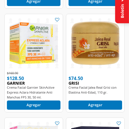
Boletín
Price reduced from
to
$160.90
$128.50
$74.50
GARNIER
GRISI
Crema Facial Garnier SkinActive
Crema Facial Jalea Real Grisi con
Express Aclara Hidratante Anti
Elastina Anti-Edad, 110 gr.
Manchas FPS 30, 50 ml.
Agregar
Agregar