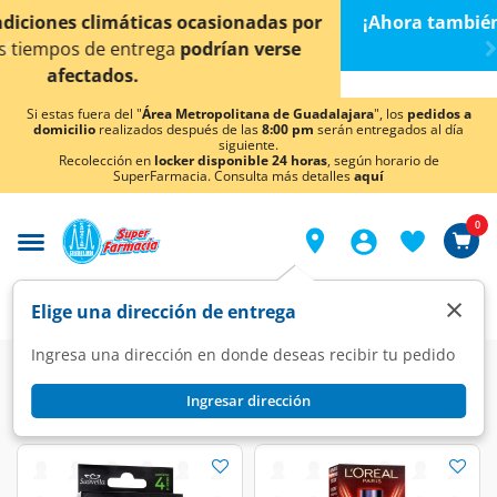
< div class="carousel-inner">
¡Ahora también en Aguascalientes!
Da
clic aquí
para
conocer detalles.
Si estas fuera del "
Área Metropolitana de Guadalajara
", los
pedidos a
domicilio
realizados después de las
8:00 pm
serán entregados al día
siguiente.
Recolección en
locker disponible 24 horas
, según horario de
SuperFarmacia. Consulta más detalles
aquí
0
×
Elige una dirección de entrega
Ingresa una dirección en donde deseas recibir tu pedido
Super
Higiene y Belleza
Cuidado Facial
Cremas Faciales
Ingresar dirección
Cremas Faciales
(59 productos)