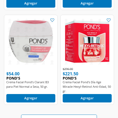
Price reduced from
to
$296.00
$54.00
$221.50
POND'S
POND'S
Crema Facial Pond's Clarant B3
Crema Facial Pond's Día Age
para Piel Normal a Seca, 50 gr.
Miracle Hexyl-Retinol Anti-Edad, 50
gr.
Agregar
Agregar
Ver más productos