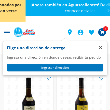
< div class="carousel-inner">
¡Ahora también en Aguascalientes!
Da
clic aquí
para
conocer detalles.
0
×
Elige una dirección de entrega
Ingresa una dirección en donde deseas recibir tu pedido
Super
Bebidas
Cerveza, Vinos y Licores
Licores
Ingresar dirección
Licores
(10 productos)