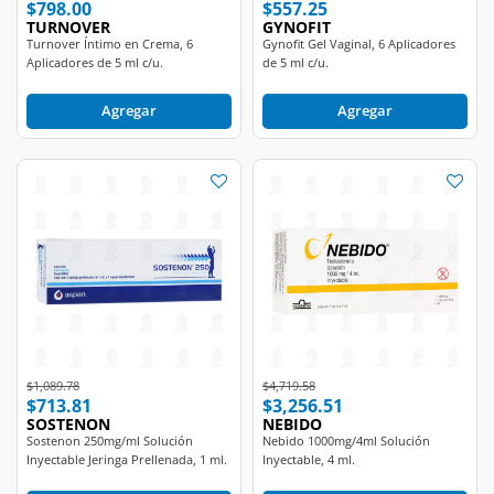
TURNOVER
GYNOFIT
Turnover Íntimo en Crema, 6
Gynofit Gel Vaginal, 6 Aplicadores
Aplicadores de 5 ml c/u.
de 5 ml c/u.
Agregar
Agregar
Price reduced from
to
Price reduced from
to
$1,089.78
$4,719.58
$713.81
$3,256.51
SOSTENON
NEBIDO
Sostenon 250mg/ml Solución
Nebido 1000mg/4ml Solución
Inyectable Jeringa Prellenada, 1 ml.
Inyectable, 4 ml.
Agregar
Agregar