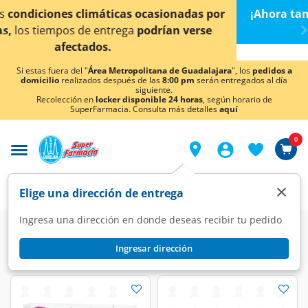
< div class="carousel-inner">
¡Ahora también en Aguascalientes!
Da
clic aquí
para
conocer detalles.
Si estas fuera del "
Área Metropolitana de Guadalajara
", los
pedidos a
domicilio
realizados después de las
8:00 pm
serán entregados al día
siguiente.
Recolección en
locker disponible 24 horas
, según horario de
SuperFarmacia. Consulta más detalles
aquí
0
×
Elige una dirección de entrega
Ingresa una dirección en donde deseas recibir tu pedido
Farmacia
Medicina
Hormonal
Hormonas Sexuales
Ingresar dirección
Hormonas Sexuales
(45 productos)