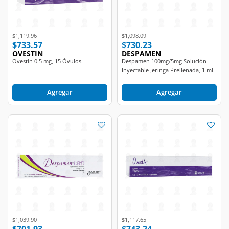
Price reduced from
to
Price reduced from
to
$1,119.96
$1,098.09
$733.57
$730.23
OVESTIN
DESPAMEN
Ovestin 0.5 mg, 15 Óvulos.
Despamen 100mg/5mg Solución
Inyectable Jeringa Prellenada, 1 ml.
Agregar
Agregar
Price reduced from
to
Price reduced from
to
$1,039.90
$1,117.65
$701.93
$743.24
DESPAMEN
OVESTIN