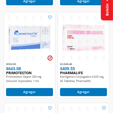
Boletín
Price reduced from
to
Price reduced from
to
$932.00
$1,545.48
$643.08
$409.55
PRIMOTESTON
PHARMALIFE
Primoteston Depot 250 mg
Estrógenos Conjugados 0.625 mg,
Solución Inyectable, 1 ml.
42 Tabletas, Pharmalife.
Agregar
Agregar