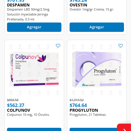
Despamen LBD 50mg/2.5mg
Ovestin 1mg/gr Crema, 15 gr.
Solución Inyectable Jeringa
Prellenada, 0.5 ml.
Agregar
Agregar
Price reduced from
to
Price reduced from
to
$858.58
$1,019.52
$562.37
$764.64
COLPUNOV
PROGYLUTON
Colpunov 10 mg, 10 Óvulos.
Progyluton, 21 Tabletas.
Agregar
Agregar