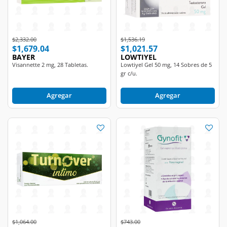
Price reduced from
to
Price reduced from
to
$2,332.00
$1,536.19
$1,679.04
$1,021.57
BAYER
LOWTIYEL
Visannette 2 mg, 28 Tabletas.
Lowtiyel Gel 50 mg, 14 Sobres de 5
gr c/u.
Agregar
Agregar
Price reduced from
to
Price reduced from
to
$1,064.00
$743.00
$798.00
$557.25