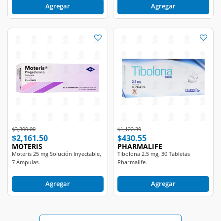
Price reduced from
to
Price reduced from
to
$3,300.00
$1,122.39
$2,161.50
$430.55
MOTERIS
PHARMALIFE
Moteris 25 mg Solución Inyectable,
Tibolona 2.5 mg, 30 Tabletas
7 Ámpulas.
Pharmalife.
Agregar
Agregar
Ver más productos