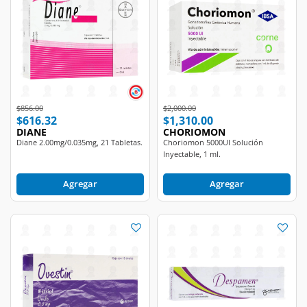
Price reduced from
to
Price reduced from
to
$856.00
$2,000.00
$616.32
$1,310.00
DIANE
CHORIOMON
Diane 2.00mg/0.035mg, 21 Tabletas.
Choriomon 5000UI Solución
Inyectable, 1 ml.
Agregar
Agregar