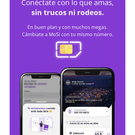
sin trucos ni rodeos.
En buen plan y con muchos megas.
Cámbiate a MoSi con tu mismo número.