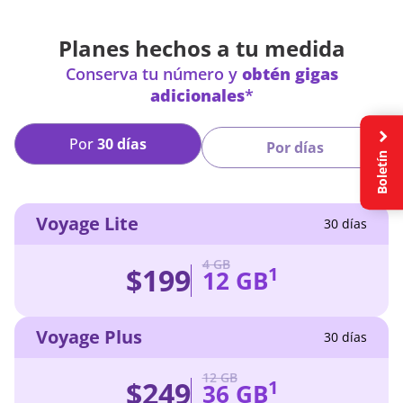
Planes hechos a tu medida
Conserva tu número y
obtén gigas
adicionales
*
Por
30 días
Por días
Boletín
Voyage Lite
30 días
4 GB
$199
1
12 GB
Voyage Plus
30 días
12 GB
$249
1
36 GB