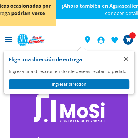
< div class="carousel-inner">
¡Ahora también en Aguascalientes!
Da
clic aquí
para
conocer detalles.
0
×
Elige una dirección de entrega
Ingresa una dirección en donde deseas recibir tu pedido
Ingresar dirección
Conéctate con lo que amas,