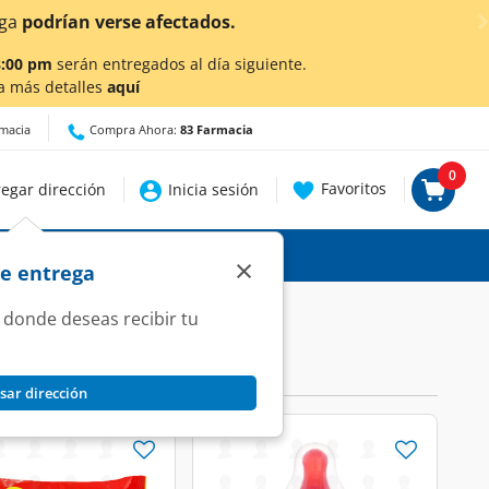
en Aguascalientes!
Da
clic aquí
para conocer detalles.
8:00 pm
serán entregados al día siguiente.
a más detalles
aquí
rmacia
Compra Ahora:
83 Farmacia
0
Favoritos
egar dirección
Inicia sesión
×
de entrega
 donde deseas recibir tu
sar dirección