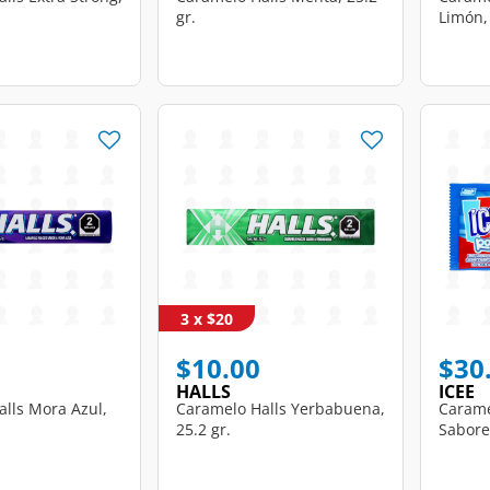
gr.
Limón, 
3 x $20
$10.00
$30
HALLS
ICEE
lls Mora Azul,
Caramelo Halls Yerbabuena,
Carame
25.2 gr.
Sabores