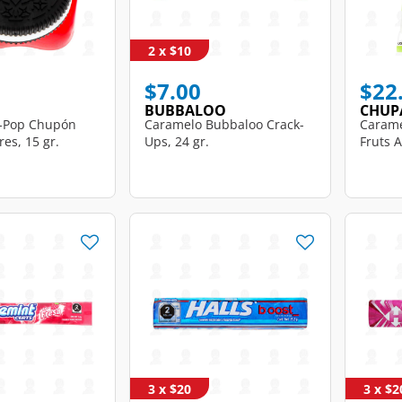
2 x $10
$7.00
$22
BUBBALOO
CHUP
-Pop Chupón
Caramelo Bubbaloo Crack-
Carame
res, 15 gr.
Ups, 24 gr.
Fruts A
3 x $20
3 x $2