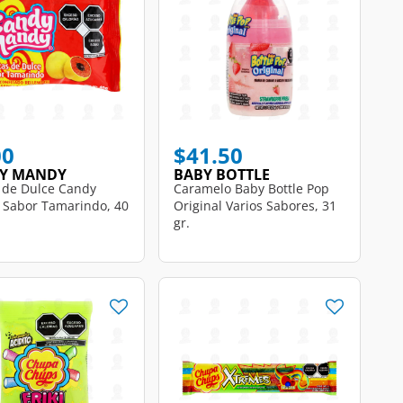
educed from
o
00
$41.50
Y MANDY
BABY BOTTLE
s de Dulce Candy
Caramelo Baby Bottle Pop
Sabor Tamarindo, 40
Original Varios Sabores, 31
gr.