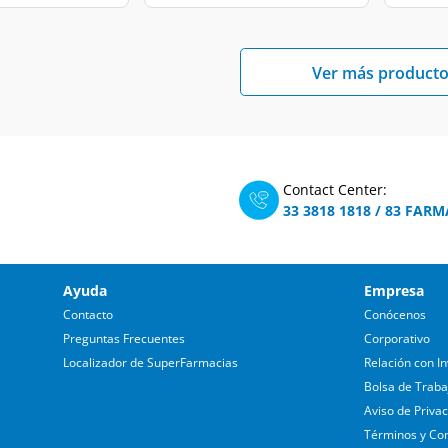
Ver más producto
Contact Center:
33 3818 1818
/
83 FARM
Ayuda
Empresa
Contacto
Conócenos
Preguntas Frecuentes
Corporativo
Localizador de SuperFarmacias
Relación con In
Bolsa de Traba
Aviso de Priva
Términos y Co