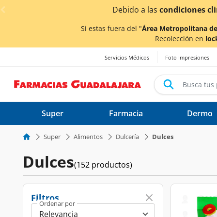
< div class="carousel-inner">
 verse afectados.
Si estas fuera del "
Área Metropolitana de
Recolección en
loc
Servicios Médicos
Foto Impresiones
Super
Farmacia
Dermo
Super
Alimentos
Dulcería
Dulces
Dulces
(152 productos)
Filtros
Ordenar por