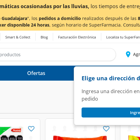
¡Ahora también 
 Guadalajara
", los
pedidos a domicilio
realizados después de las
ker disponible 24 horas
, según horario de SuperFarmacia. Consult
Smart & Collect
Blog
Facturación Electrónica
Localiza tu SuperFa
Agr
Ofertas
Ayuda
Elige una dirección 
Ingresa una dirección en
pedido
Ingre