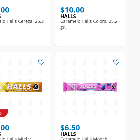
.00
$10.00
S
HALLS
lo Halls Cereza, 25.2
Caramelo Halls Colors, 25.2
gr.
0
.00
$6.50
S
HALLS
lo Halls Miel y
Caramelo Halls Monch