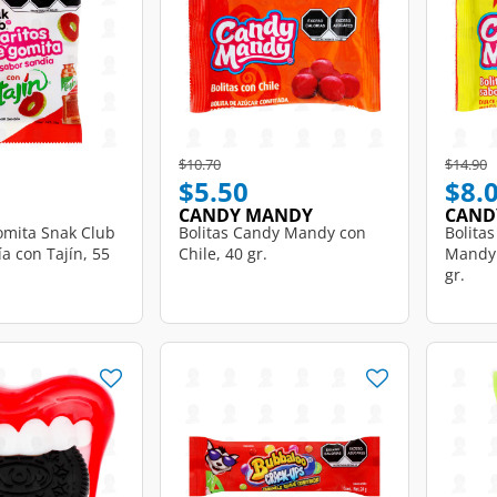
Price reduced from
to
Price r
t
$10.70
$14.90
$5.50
$8.
CANDY MANDY
CAND
omita Snak Club
Bolitas Candy Mandy con
Bolita
a con Tajín, 55
Chile, 40 gr.
Mandy 
gr.