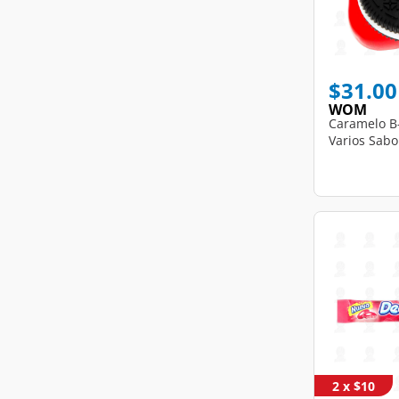
$31.00
WOM
Caramelo B
Varios Sabo
2 x $10