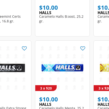
$10.00
$10
HALLS
HALL
eemint Certs
Caramelo Halls B:oost, 25.2
Carame
 16.8 gr.
gr.
gr.
3 x $20
3 x $2
$10.00
$10
HALLS
HALL
lls Extra Strong,
Caramelo Halls Menta, 25.2
Carame