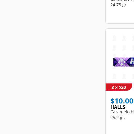
24.75 gr.
3 x $20
$10.00
HALLS
Caramelo Ha
25.2 gr.