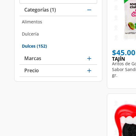
Categorías
(1)
Alimentos
Refine by Categorías: Alimentos
Dulcería
Refine by Categorías: Dulcería
Dulces
(152)
selected Currently Refined by Categorías: Dulces
$45.00
Marcas
TAJÍN
Aritos de G
Sabor Sandí
Precio
gr.