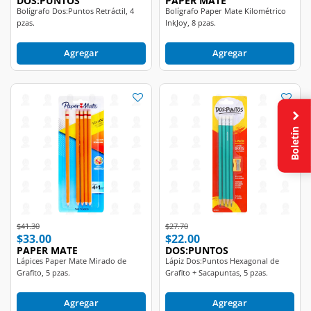
pzas.
InkJoy, 8 pzas.
Agregar
Agregar
Boletín
Price reduced from
to
Price reduced from
to
$41.30
$27.70
$33.00
$22.00
PAPER MATE
DOS:PUNTOS
Lápices Paper Mate Mirado de
Lápiz Dos:Puntos Hexagonal de
Grafito, 5 pzas.
Grafito + Sacapuntas, 5 pzas.
Agregar
Agregar