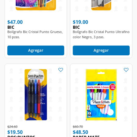
$47.00
$19.00
BIC
BIC
Bolígrafo Bic Cristal Punto Grueso,
Bolígrafo Bic Cristal Punto Ultrafino
10 pzas.
color Negro, 3 pzas.
Agregar
Agregar
Price reduced from
to
Price reduced from
to
$24.60
$60.70
$19.50
$48.50
DOS:PUNTOS
PAPER MATE
Bolígrafo Dos:Puntos Retráctil, 4
Bolígrafo Paper Mate Kilométrico