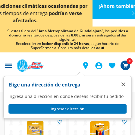
< div class="carousel-inner">
¡Ahora también en Aguascalientes!
Da
clic aquí
para
conocer detalles.
Si estas fuera del "
Área Metropolitana de Guadalajara
", los
pedidos a
domicilio
realizados después de las
8:00 pm
serán entregados al día
siguiente.
Recolección en
locker disponible 24 horas
, según horario de
SuperFarmacia. Consulta más detalles
aquí
0
×
Elige una dirección de entrega
Ingresa una dirección en donde deseas recibir tu pedido
Super
Papelería
Lápices y Bolígrafos
Ingresar dirección
Lápices y Bolígrafos
(15 productos)