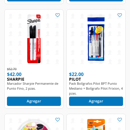
Price reduced from
to
$52.70
$42.00
$22.00
SHARPIE
PILOT
Marcador Sharpie Permanente de
Pack Bolígrafos Pilot BPT Punto
Punto Fino, 2 pzas.
Mediano + Bolígrafo Pilot Frixion, 4
pzas.
Agregar
Agregar