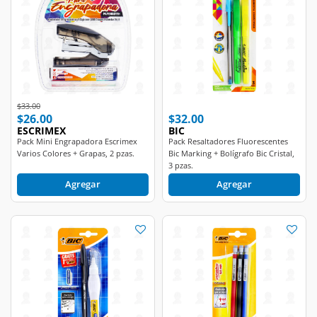
Price reduced from
to
$33.00
$26.00
$32.00
ESCRIMEX
BIC
Pack Mini Engrapadora Escrimex
Pack Resaltadores Fluorescentes
Varios Colores + Grapas, 2 pzas.
Bic Marking + Bolígrafo Bic Cristal,
3 pzas.
Agregar
Agregar