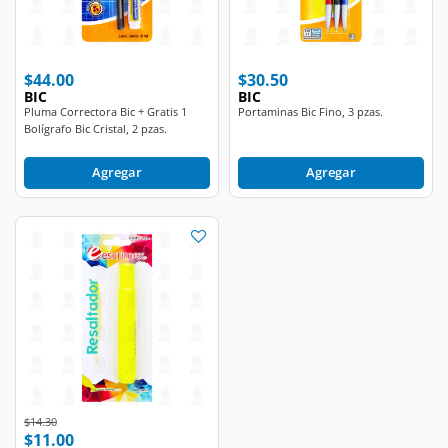
$44.00
$30.50
BIC
BIC
Pluma Correctora Bic + Gratis 1
Portaminas Bic Fino, 3 pzas.
Bolígrafo Bic Cristal, 2 pzas.
Agregar
Agregar
Price reduced from
to
$14.30
$11.00
ESCRIMEX
Resaltador Escrimex con Punta