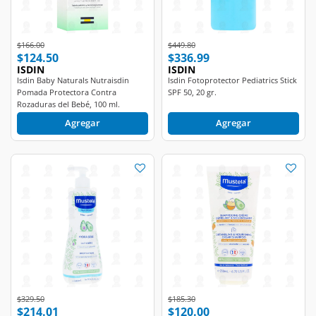
Price reduced from
to
Price reduced from
to
$166.00
$449.80
$124.50
$336.99
ISDIN
ISDIN
Isdin Baby Naturals Nutraisdin
Isdin Fotoprotector Pediatrics Stick
Pomada Protectora Contra
SPF 50, 20 gr.
Rozaduras del Bebé, 100 ml.
Agregar
Agregar
Price reduced from
to
Price reduced from
to
$329.50
$185.30
$214.01
$120.00
MUSTELA
MUSTELA