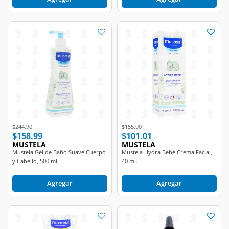
Price reduced from
to
Price reduced from
to
$244.90
$155.90
$158.99
$101.01
MUSTELA
MUSTELA
Mustela Gel de Baño Suave Cuerpo
Mustela Hydra Bebé Crema Facial,
y Cabello, 500 ml.
40 ml.
Agregar
Agregar