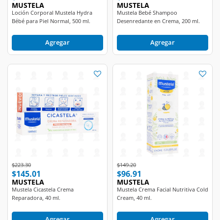
Loción Corporal Mustela Hydra
Mustela Bebé Shampoo
Bébé para Piel Normal, 500 ml.
Desenredante en Crema, 200 ml.
Agregar
Agregar
Price reduced from
to
Price reduced from
to
$223.30
$149.20
$145.01
$96.91
MUSTELA
MUSTELA
Mustela Cicastela Crema
Mustela Crema Facial Nutritiva Cold
Reparadora, 40 ml.
Cream, 40 ml.
Agregar
Agregar