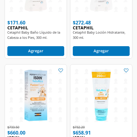
$171.60
$272.48
CETAPHIL
CETAPHIL
Cetaphil Baby Baño Líquido de la
Cetaphil Baby Loción Hidratante,
Cabeza a los Pies, 300 ml.
300 ml.
Agregar
Agregar
Price reduced from
to
Price reduced from
to
$733.50
$732.20
$660.00
$658.91
ISDIN
ISDIN
Fotoprotector Isdin Fusion Fluid
Fotoprotector Isdin Pediatrics Gel