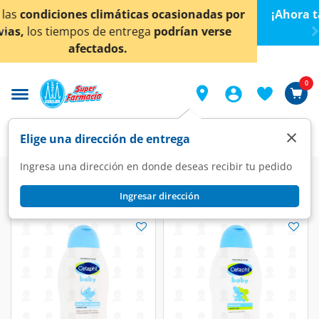
< div class="carousel-inner">
¡Ahora también en Aguascalientes!
Da
clic aquí
para
conocer detalles.
0
×
Elige una dirección de entrega
Ingresa una dirección en donde deseas recibir tu pedido
Dermo
Cuidado especializado
Bebés
Ingresar dirección
Bebés
(21 productos)