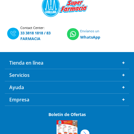
Contact Center:
Envíanos un
33 3818 1818
/
83
WhatsApp
FARMACIA
Tienda en línea
Servicios
Ayuda
Empresa
Boletín de Ofertas