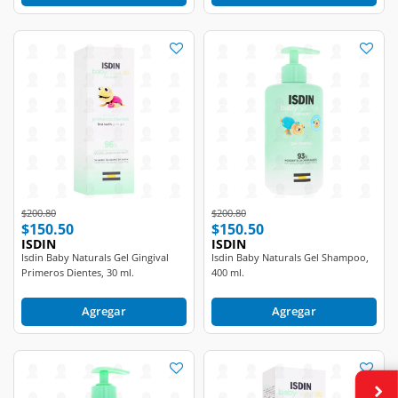
Price reduced from
to
Price reduced from
to
$200.80
$200.80
$150.50
$150.50
ISDIN
ISDIN
Isdin Baby Naturals Gel Gingival
Isdin Baby Naturals Gel Shampoo,
Primeros Dientes, 30 ml.
400 ml.
Agregar
Agregar