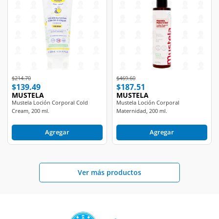
Price reduced from
to
Price reduced from
to
$214.70
$469.60
$139.49
$187.51
MUSTELA
MUSTELA
Mustela Loción Corporal Cold
Mustela Loción Corporal
Cream, 200 ml.
Maternidad, 200 ml.
Agregar
Agregar
Ver más productos