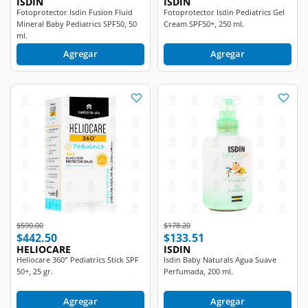
Mineral Baby Pediatrics SPF50, 50
Cream SPF50+, 250 ml.
ml.
Agregar
Agregar
Price reduced from
to
Price reduced from
to
$590.00
$178.20
$442.50
$133.51
HELIOCARE
ISDIN
Heliocare 360° Pediatrics Stick SPF
Isdin Baby Naturals Agua Suave
50+, 25 gr.
Perfumada, 200 ml.
Agregar
Agregar