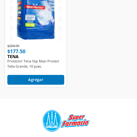
Price reduced from
to
$204.90
$177.50
TENA
Protector Tena Slip Maxi Protect
Talla Grande, 10 pzas.
Agregar