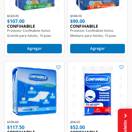
Price reduced from
to
Price reduced from
to
$123.70
$104.10
$107.00
$90.00
CONFIHABILE
CONFIHABILE
Protector Confihábile Activo
Protector Confihábile Activo
Grande para Adulto, 10 pzas.
Mediano para Adulto, 10 pzas.
Agregar
Agregar
Boletín
Price reduced from
to
Price reduced from
to
$135.60
$94.10
$117.50
$52.00