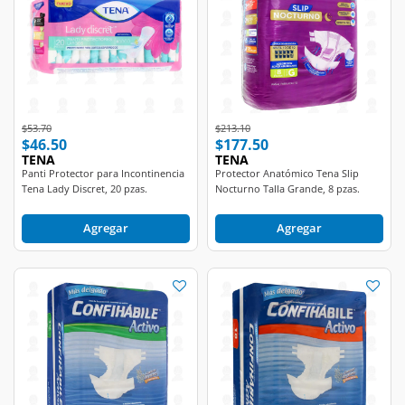
Price reduced from
to
Price reduced from
to
$53.70
$213.10
$46.50
$177.50
TENA
TENA
Panti Protector para Incontinencia
Protector Anatómico Tena Slip
Tena Lady Discret, 20 pzas.
Nocturno Talla Grande, 8 pzas.
Agregar
Agregar