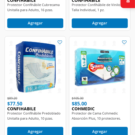
CONFIHABILE
CONFIHABILE
Protector Confihábile Cubrecama
Protector Confihábile de Vinilo
Unitalla para Adulto, 16 pzas.
Talla Individual, 1 pz.
Agregar
Agregar
Price reduced from
to
Price reduced from
to
$89.20
$105.30
$77.50
$85.00
CONFIHABILE
COHMEDIC
Protector Confihábile Predoblado
Protector de Cama Cohmedic
Unitalla para Adulto, 10 pzas.
Absorción Plus, 10 protectores.
Agregar
Agregar