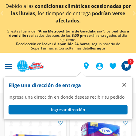
< div class="carousel-inner">
limáticas ocasionadas por
¡Ahora también en Aguasc
de entrega
podrían verse
conocer 
tados.
Si estas fuera del "
Área Metropolitana de Guadalajara
", los
pedidos a
domicilio
realizados después de las
8:00 pm
serán entregados al día
siguiente.
Recolección en
locker disponible 24 horas
, según horario de
SuperFarmacia. Consulta más detalles
aquí
0
×
Elige una dirección de entrega
Ingresa una dirección en donde deseas recibir tu pedido
Farmacia
Incontinencia
Protectores
Ingresar dirección
Protectores
(11 productos)