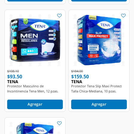
Price reduced from
to
Price reduced from
to
$108.10
$184.00
$93.50
$159.50
TENA
TENA
Protector Masculino de
Protector Tena Slip Maxi Protect
Incontinencia Tena Men, 12 pzas.
Talla Chica-Mediana, 10 pzas.
Agregar
Agregar