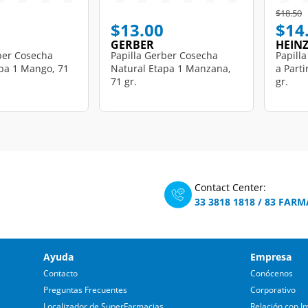
Price r
t
$18.50
$13.00
$14
GERBER
HEIN
ber Cosecha
Papilla Gerber Cosecha
Papilla
pa 1 Mango, 71
Natural Etapa 1 Manzana,
a Parti
71 gr.
gr.
Contact Center:
33 3818 1818
/
83 FARM
Ayuda
Empresa
Contacto
Conócenos
Preguntas Frecuentes
Corporativo
Localizador de SuperFarmacias
Relación con In