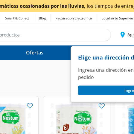
casionadas por las lluvias,
los tiempos de entrega
podrían
Smart & Collect
Blog
Facturación Electrónica
Localiza tu SuperFa
Agr
Ofertas
Ayuda
Elige una dirección 
Ingresa una dirección en
pedido
Ingre