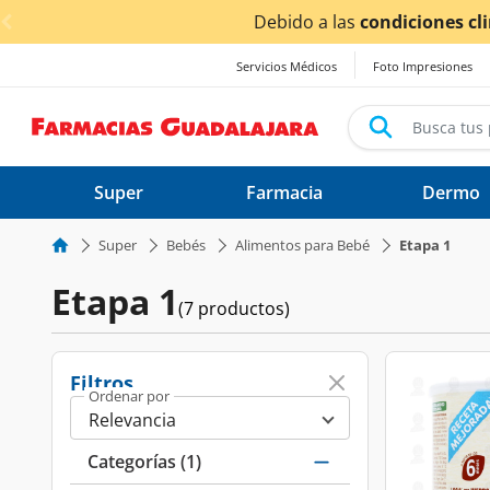
< div class="carousel-inner">
Debido a las
condiciones climáticas o
Servicios Médicos
Foto Impresiones
Super
Farmacia
Dermo
Super
Bebés
Alimentos para Bebé
Etapa 1
Etapa 1
(7 productos)
Filtros
Ordenar por
Categorías
(1)