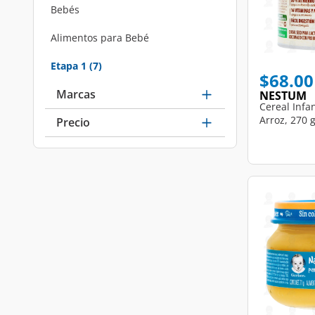
Bebés
Refine by Categorías: Bebés
Alimentos para Bebé
Refine by Categorías: Alimentos para Bebé
Etapa 1
(7)
selected Currently Refined by Categorías: Etapa 1
$68.00
Marcas
NESTUM
Cereal Infa
Arroz, 270 g
Precio