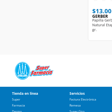
$13.00
GERBER
Papilla Ger
Natural Eta
gr.
Tienda en línea
Servicios
Super
Factura Electrónica
Farmacia
Remesa
Dermo
Super Giro