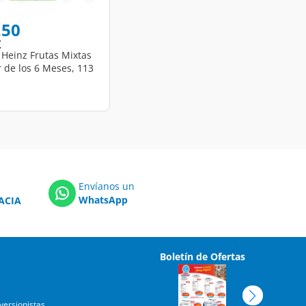
educed from
o
.50
Z
 Heinz Frutas Mixtas
r de los 6 Meses, 113
Envíanos un
WhatsApp
ACIA
Boletín de Ofertas
versionistas