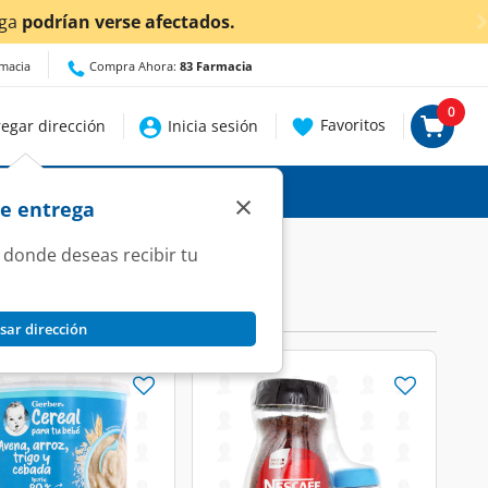
 verse afectados.
rmacia
Compra Ahora:
83 Farmacia
0
Favoritos
egar dirección
Inicia sesión
×
de entrega
 donde deseas recibir tu
sar dirección