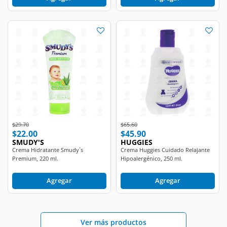
Price reduced from
to
Price reduced from
to
$29.70
$65.60
$22.00
$45.90
SMUDY'S
HUGGIES
Crema Hidratante Smudy´s
Crema Huggies Cuidado Relajante
Premium, 220 ml.
Hipoalergénico, 250 ml.
Agregar
Agregar
Ver más productos