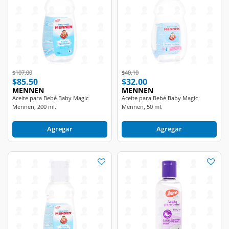
Price reduced from
to
Price reduced from
to
$107.00
$40.10
$85.50
$32.00
MENNEN
MENNEN
Aceite para Bebé Baby Magic
Aceite para Bebé Baby Magic
Mennen, 200 ml.
Mennen, 50 ml.
Agregar
Agregar