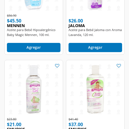
Price reduced from
to
$56.90
$45.50
$26.00
MENNEN
JALOMA
Aceite para Bebé Hipoalergénico
Aceite para Bebé Jaloma con Aroma
Baby Magic Mennen, 100 ml.
Lavanda, 120 ml.
Agregar
Agregar
Price reduced from
to
Price reduced from
to
$23.80
$41.40
$21.00
$37.00
SMUDY'S
SMUDY'S
Aceite para Bebé Smudy's en Gel
Aceite para Bebé Smudy's