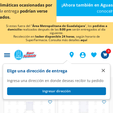
< div class="carousel-inner">
¡Ahora también en Aguascalientes!
Da
clic aquí
para
conocer detalles.
Si estas fuera del "
Área Metropolitana de Guadalajara
", los
pedidos a
domicilio
realizados después de las
8:00 pm
serán entregados al día
siguiente.
Recolección en
locker disponible 24 horas
, según horario de
SuperFarmacia. Consulta más detalles
aquí
0
×
Elige una dirección de entrega
Ingresa una dirección en donde deseas recibir tu pedido
Super
Bebés
Higiene y cuidado del bebé
Ingresar dirección
Higiene y cuidado del bebé
(103 productos)