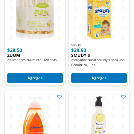
Price reduced from
to
$46.10
$28.50
$29.90
ZUUM
SMUDY'S
Aplicadores Zuum Eco, 120 pzas.
Aspirador Nasal Smudy's para Uso
Pediátrico, 1 pz.
Agregar
Agregar