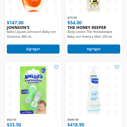
Price reduced from
to
$77.20
$147.00
$54.00
JOHNSON'S
THE HONEY KEEPER
Baño Líquido Johnson's Baby con
Body Lotion The Honeykeeper
Glicerina, 400 ml.
Baby con Avena y Miel, 250 ml.
Agregar
Agregar
Price reduced from
to
Price reduced from
to
$52.10
$645.30
$33.50
$418.90
SMUDY'S
MUSTELA
Cortauñas Smudy's para Bebés
Crema Corporal Mustela para Piel