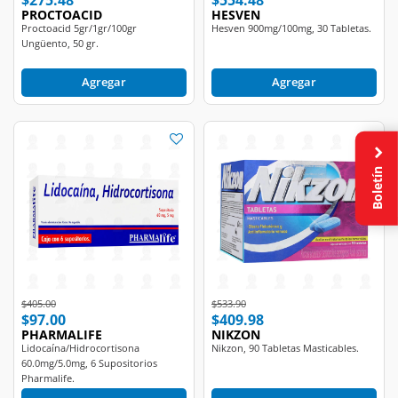
PROCTOACID
HESVEN
Proctoacid 5gr/1gr/100gr
Hesven 900mg/100mg, 30 Tabletas.
Ungüento, 50 gr.
Agregar
Agregar
Boletín
Price reduced from
to
Price reduced from
to
$405.00
$533.90
$97.00
$409.98
PHARMALIFE
NIKZON
Lidocaína/Hidrocortisona
Nikzon, 90 Tabletas Masticables.
60.0mg/5.0mg, 6 Supositorios
Pharmalife.