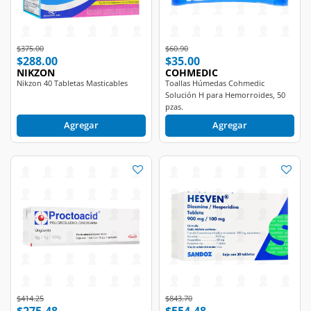
Price reduced from
to
Price reduced from
to
$375.00
$60.90
$288.00
$35.00
NIKZON
COHMEDIC
Nikzon 40 Tabletas Masticables
Toallas Húmedas Cohmedic
Solución H para Hemorroides, 50
pzas.
Agregar
Agregar
Price reduced from
to
Price reduced from
to
$414.25
$843.70
$275.48
$554.48