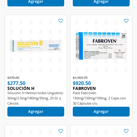
Agregar
Agregar
Price reduced from
to
Price reduced from
to
$370.00
$1,363.70
$277.50
$920.50
SOLUCIÓN H
FABROVEN
Solución H Hemorroides Ungüento
Pack Fabroven
50mg/2.5mg/180mg/35mg, 20 Gr y
150mg/150mg/100mg, 2 Cajas con
Cánula.
30 Cápsulas c/u.
Agregar
Agregar