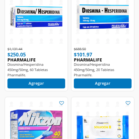
Price reduced from
to
Price reduced from
to
$1,131.44
$688.50
$250.05
$101.97
PHARMALIFE
PHARMALIFE
Diosmina/Hesperidina
Diosmina/Hesperidina
450mg/50mg, 60 Tabletas
450mg/50mg, 20 Tabletas
Pharmalife.
Pharmalife.
Agregar
Agregar