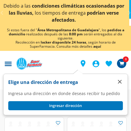
< div class="carousel-inner">
por
¡Ahora también en Aguascalientes!
Da
clic aquí
pa
conocer detalles.
Si estas fuera del "
Área Metropolitana de Guadalajara
", los
pedidos a
domicilio
realizados después de las
8:00 pm
serán entregados al día
siguiente.
Recolección en
locker disponible 24 horas
, según horario de
SuperFarmacia. Consulta más detalles
aquí
0
×
Elige una dirección de entrega
Ingresa una dirección en donde deseas recibir tu pedido
Farmacia
Medicina
Hemorroides
Antihemorroides
Ingresar dirección
Antihemorroides
(16 productos)