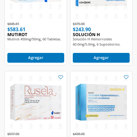
Price reduced from
to
Price reduced from
to
$845.81
$375.00
$583.61
$243.90
MUTIROT
SOLUCIÓN H
Mutirot 450mg/50mg, 60 Tabletas.
Solución H Hemorroides
60.0mg/5.0mg, 6 Supositorios.
Agregar
Agregar
Price reduced from
to
Price reduced from
to
$597.00
$438.00