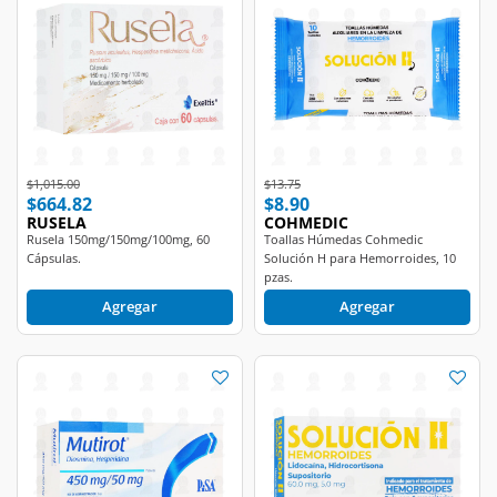
Price reduced from
to
Price reduced from
to
$1,015.00
$13.75
$664.82
$8.90
RUSELA
COHMEDIC
Rusela 150mg/150mg/100mg, 60
Toallas Húmedas Cohmedic
Cápsulas.
Solución H para Hemorroides, 10
pzas.
Agregar
Agregar