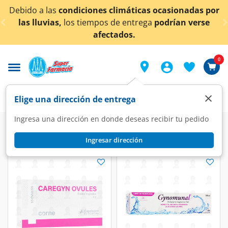
< div class="carousel-inner">
Debido a las
condiciones climáticas ocasionadas por
las lluvias,
los tiempos de entrega
podrían verse
afectados.
0
×
Elige una dirección de entrega
Ingresa una dirección en donde deseas recibir tu pedido
Farmacia
Salud Sexual
Cuidado Femenino
Ingresar dirección
Cuidado Femenino
(2 productos)