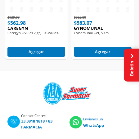
Price reduced from
to
Price reduced from
to
$939.08
$962.80
$562.98
$583.07
CAREGYN
GYNOMUNAL
Caregyn Ovules 2 gr, 10 Óvulos.
Gynomunal Gel, 50 ml.
Agregar
Agregar
Boletín
Contact Center:
Envíanos un
33 3818 1818
/
83
WhatsApp
FARMACIA