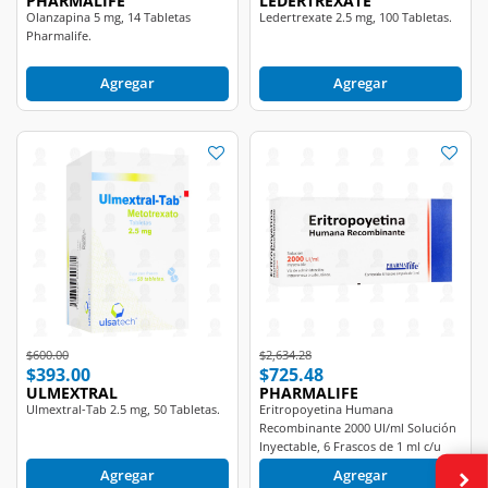
PHARMALIFE
LEDERTREXATE
Olanzapina 5 mg, 14 Tabletas
Ledertrexate 2.5 mg, 100 Tabletas.
Pharmalife.
Agregar
Agregar
Price reduced from
to
Price reduced from
to
$600.00
$2,634.28
$393.00
$725.48
ULMEXTRAL
PHARMALIFE
Ulmextral-Tab 2.5 mg, 50 Tabletas.
Eritropoyetina Humana
Recombinante 2000 UI/ml Solución
Inyectable, 6 Frascos de 1 ml c/u
Pharmalife.
Agregar
Agregar