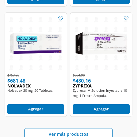
Price reduced from
to
Price reduced from
to
$757.20
$564.90
$681.48
$480.16
NOLVADEX
ZYPREXA
Nolvadex 20 mg, 20 Tabletas.
Zyprexa IM Solución Inyectable 10
mg, 1 Frasco Ámpula.
Agregar
Agregar
Ver más productos