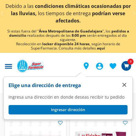
< div class="carousel-inner">
s por
¡Ahora también en Aguascalientes!
Da
clic aquí
rse
conocer detalles.
Si estas fuera del "
Área Metropolitana de Guadalajara
", los
pedidos a
domicilio
realizados después de las
8:00 pm
serán entregados al día
siguiente.
Recolección en
locker disponible 24 horas
, según horario de
SuperFarmacia. Consulta más detalles
aquí
0
×
Elige una dirección de entrega
Ingresa una dirección en donde deseas recibir tu pedido
Farmacia
Medicina
Inmunológico
Citostáticos
Ingresar dirección
Citostáticos
(50 productos)