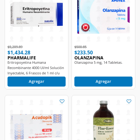
Price reduced from
to
Price reduced from
to
$5,209.89
$500.85
$1,434.28
$233.50
PHARMALIFE
OLANZAPINA
Eritropoyetina Humana
Olanzapina 5 mg, 14 Tabletas.
Recombinante 4000 UI/ml Solución
Inyectable, 6 Frascos de 1 ml c/u
Pharmalife.
Agregar
Agregar