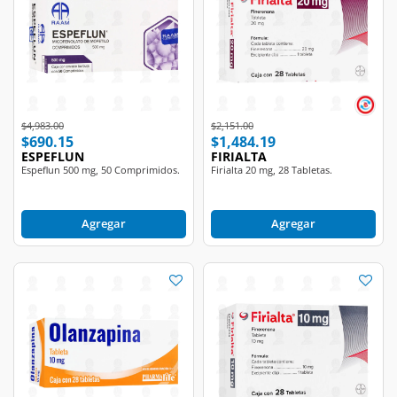
Price reduced from
to
Price reduced from
to
$4,983.00
$2,151.00
$690.15
$1,484.19
ESPEFLUN
FIRIALTA
Espeflun 500 mg, 50 Comprimidos.
Firialta 20 mg, 28 Tabletas.
Agregar
Agregar