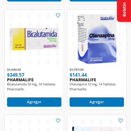
Boletín
Price reduced from
to
Price reduced from
to
$1,640.42
$1,757.06
$349.57
$141.44
PHARMALIFE
PHARMALIFE
Bicalutamida 50 mg, 14 Tabletas
Olanzapina 10 mg, 14 Tabletas
Pharmalife.
Pharmalife.
Agregar
Agregar