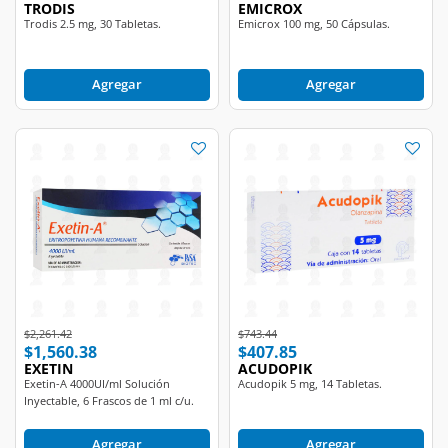
TRODIS
EMICROX
Trodis 2.5 mg, 30 Tabletas.
Emicrox 100 mg, 50 Cápsulas.
Agregar
Agregar
Price reduced from
to
Price reduced from
to
$2,261.42
$743.44
$1,560.38
$407.85
EXETIN
ACUDOPIK
Exetin-A 4000UI/ml Solución
Acudopik 5 mg, 14 Tabletas.
Inyectable, 6 Frascos de 1 ml c/u.
Agregar
Agregar