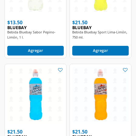
$13.50
$21.50
BLUEBAY
BLUEBAY
Bebida Bluebay Sabor Pepino-
Bebida Bluebay Sport Lima-Limón,
Limón, 1 l.
750 ml.
Agregar
Agregar
$21.50
$21.50
BLUEBAY
BLUEBAY
Bebida Bluebay Sport Moras, 750
Bebida Bluebay Sport Naranja, 750