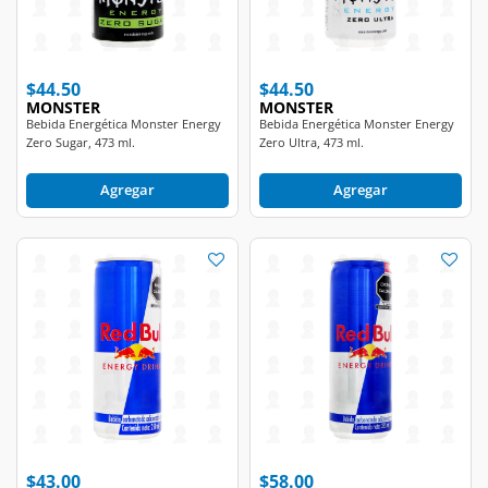
$44.50
$44.50
MONSTER
MONSTER
Bebida Energética Monster Energy
Bebida Energética Monster Energy
Zero Sugar, 473 ml.
Zero Ultra, 473 ml.
Agregar
Agregar
$43.00
$58.00
RED BULL
RED BULL