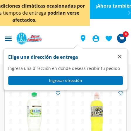
< div class="carousel-inner">
¡Ahora también en Aguascalientes!
Da
clic aquí
para
conocer detalles.
0
×
Elige una dirección de entrega
Ingresa una dirección en donde deseas recibir tu pedido
Super
Bebidas
Energéticas e Hidratantes
Ingresar dirección
Energéticas e Hidratantes
(51 productos)